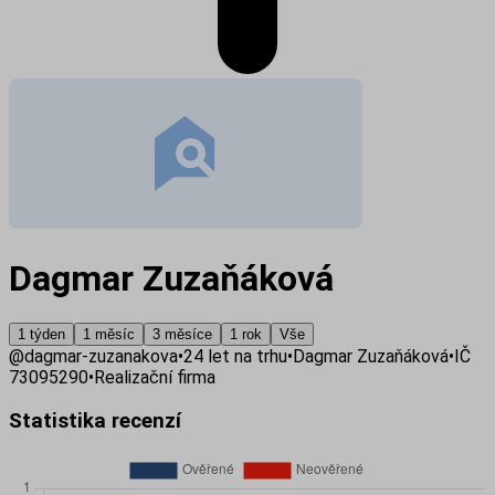
Dagmar Zuzaňáková
1 týden
1 měsíc
3 měsíce
1 rok
Vše
@
dagmar-zuzanakova
•
24
let na trhu
•
Dagmar Zuzaňáková
•
IČ
73095290
•
Realizační firma
Statistika recenzí