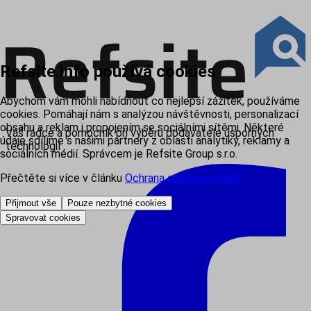
Refsite.info používá cookies
Abychom vám mohli nabídnout co nejlepší zážitek, používáme
cookies. Pomáhají nám s analýzou návštěvnosti, personalizací
obsahu a reklam i propojením se sociálními sítěmi. Některé
Váš rádce a pomocník při výběru dodavatele úsporných
údaje sdílíme s našimi partnery z oblasti analytiky, reklamy a
technologií
sociálních médií. Správcem je Refsite Group s.r.o.
Přečtěte si více v článku
Ochrana osobních údajů
.
Přijmout vše
Pouze nezbytné cookies
Spravovat cookies