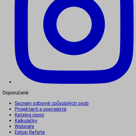
Doporučené
Seznam odborně způsobilých osob
Projektanti a specialisté
Katalog úspor
Kalkulačky
Webináře
Eshop Refsite