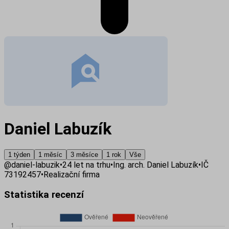
Daniel Labuzík
1 týden
1 měsíc
3 měsíce
1 rok
Vše
@
daniel-labuzik
•
24
let na trhu
•
Ing. arch. Daniel Labuzík
•
IČ
73192457
•
Realizační firma
Statistika recenzí