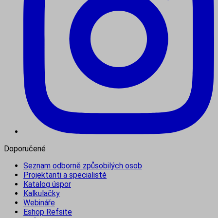
Doporučené
Seznam odborně způsobilých osob
Projektanti a specialisté
Katalog úspor
Kalkulačky
Webináře
Eshop Refsite