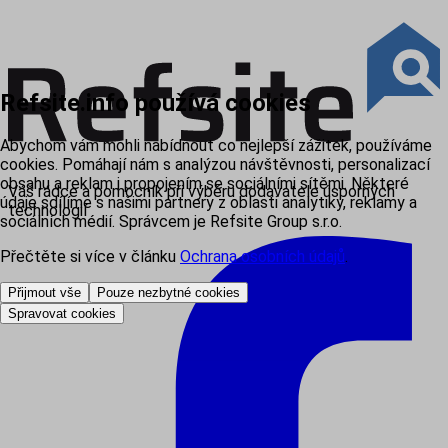
Refsite.info používá cookies
Abychom vám mohli nabídnout co nejlepší zážitek, používáme
cookies. Pomáhají nám s analýzou návštěvnosti, personalizací
obsahu a reklam i propojením se sociálními sítěmi. Některé
Váš rádce a pomocník při výběru dodavatele úsporných
údaje sdílíme s našimi partnery z oblasti analytiky, reklamy a
technologií
sociálních médií. Správcem je Refsite Group s.r.o.
Přečtěte si více v článku
Ochrana osobních údajů
.
Přijmout vše
Pouze nezbytné cookies
Spravovat cookies