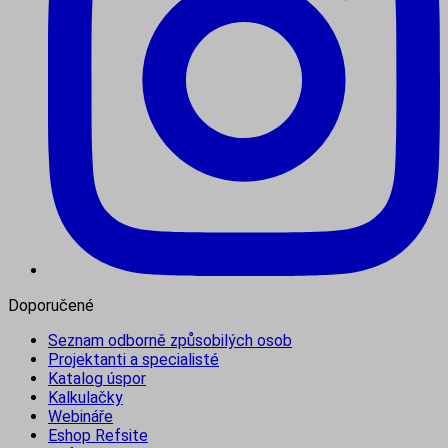
Doporučené
Seznam odborně způsobilých osob
Projektanti a specialisté
Katalog úspor
Kalkulačky
Webináře
Eshop Refsite