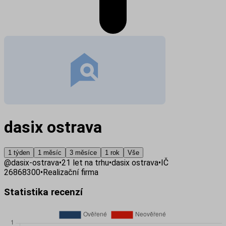
dasix ostrava
1 týden
1 měsíc
3 měsíce
1 rok
Vše
@
dasix-ostrava
•
21
let na trhu
•
dasix ostrava
•
IČ
26868300
•
Realizační firma
Statistika recenzí