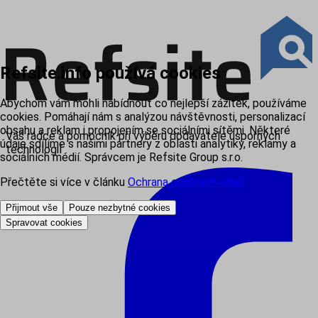
Refsite.info používá cookies
Abychom vám mohli nabídnout co nejlepší zážitek, používáme
cookies. Pomáhají nám s analýzou návštěvnosti, personalizací
obsahu a reklam i propojením se sociálními sítěmi. Některé
Váš rádce a pomocník při výběru dodavatele úsporných
údaje sdílíme s našimi partnery z oblasti analytiky, reklamy a
technologií
sociálních médií. Správcem je Refsite Group s.r.o.
Přečtěte si více v článku
Ochrana osobních údajů
.
Přijmout vše
Pouze nezbytné cookies
Spravovat cookies