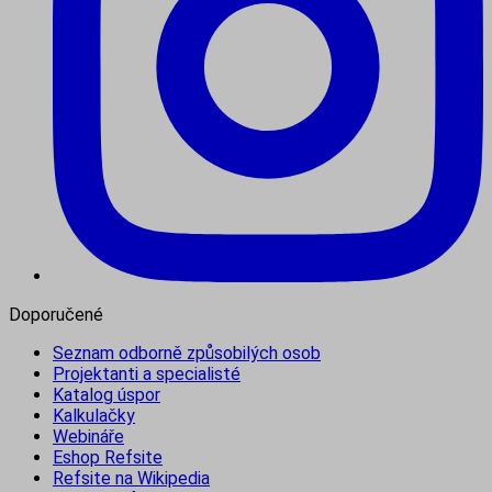
Doporučené
Seznam odborně způsobilých osob
Projektanti a specialisté
Katalog úspor
Kalkulačky
Webináře
Eshop Refsite
Refsite na Wikipedia