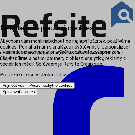
Refsite.info používá cookies
Abychom vám mohli nabídnout co nejlepší zážitek, používáme
cookies. Pomáhají nám s analýzou návštěvnosti, personalizací
Váš rádce a pomocník při výběru dodavatele úsporných
obsahu a reklam i propojením se sociálními sítěmi. Některé
technologií
údaje sdílíme s našimi partnery z oblasti analytiky, reklamy a
sociálních médií. Správcem je Refsite Group s.r.o.
Přečtěte si více v článku
Ochrana osobních údajů
.
Přijmout vše
Pouze nezbytné cookies
Spravovat cookies