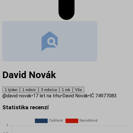
David Novák
1 týden
1 měsíc
3 měsíce
1 rok
Vše
@
david-novak
•
17
let na trhu
•
David Novák
•
IČ
74977083
Statistika recenzí