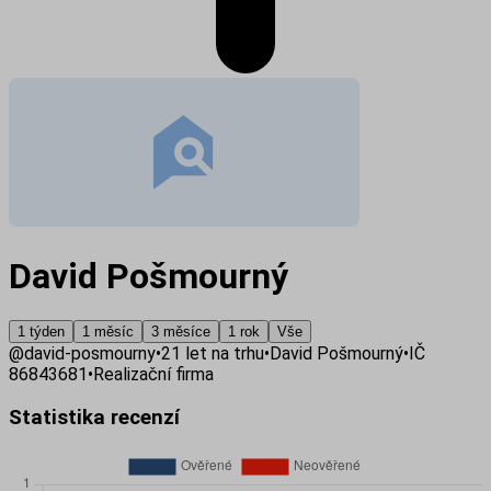
David Pošmourný
1 týden
1 měsíc
3 měsíce
1 rok
Vše
@
david-posmourny
•
21
let na trhu
•
David Pošmourný
•
IČ
86843681
•
Realizační firma
Statistika recenzí