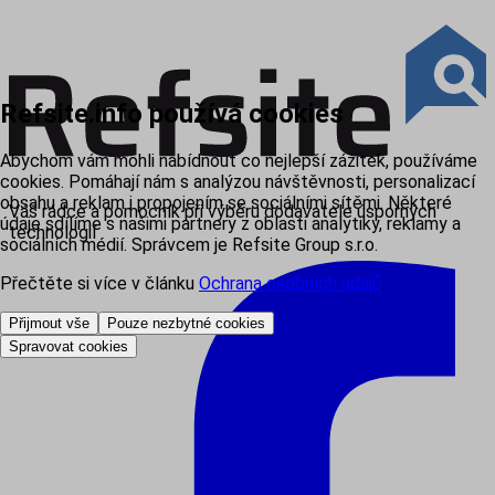
Refsite.info používá cookies
Abychom vám mohli nabídnout co nejlepší zážitek, používáme
cookies. Pomáhají nám s analýzou návštěvnosti, personalizací
obsahu a reklam i propojením se sociálními sítěmi. Některé
Váš rádce a pomocník při výběru dodavatele úsporných
údaje sdílíme s našimi partnery z oblasti analytiky, reklamy a
technologií
sociálních médií. Správcem je Refsite Group s.r.o.
Přečtěte si více v článku
Ochrana osobních údajů
.
Přijmout vše
Pouze nezbytné cookies
Spravovat cookies