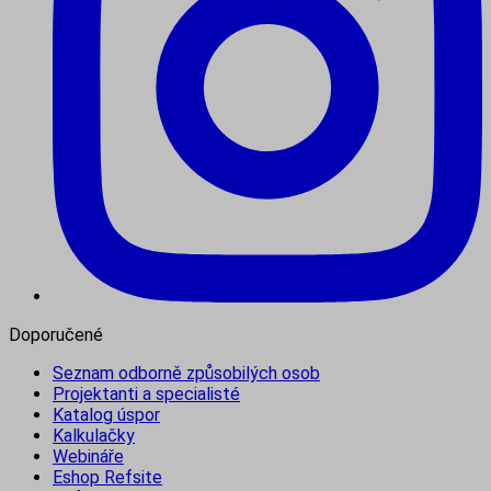
Doporučené
Seznam odborně způsobilých osob
Projektanti a specialisté
Katalog úspor
Kalkulačky
Webináře
Eshop Refsite