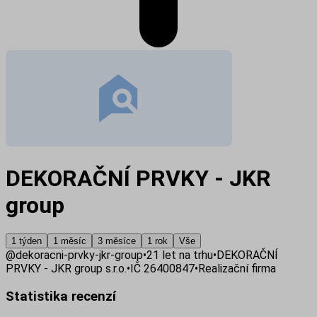
DEKORAČNÍ PRVKY - JKR
group
1 týden
1 měsíc
3 měsíce
1 rok
Vše
@
dekoracni-prvky-jkr-group
•
21
let na trhu
•
DEKORAČNÍ
PRVKY - JKR group s.r.o.
•
IČ
26400847
•
Realizační firma
Statistika recenzí