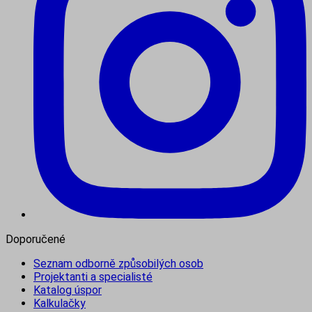
Doporučené
Seznam odborně způsobilých osob
Projektanti a specialisté
Katalog úspor
Kalkulačky