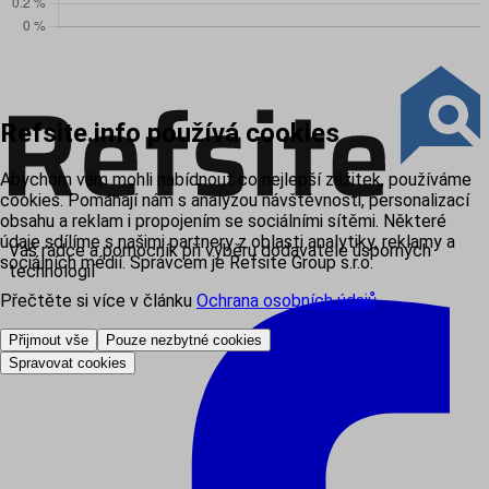
Refsite.info používá cookies
Abychom vám mohli nabídnout co nejlepší zážitek, používáme
cookies. Pomáhají nám s analýzou návštěvnosti, personalizací
obsahu a reklam i propojením se sociálními sítěmi. Některé
údaje sdílíme s našimi partnery z oblasti analytiky, reklamy a
Váš rádce a pomocník při výběru dodavatele úsporných
sociálních médií. Správcem je Refsite Group s.r.o.
technologií
Přečtěte si více v článku
Ochrana osobních údajů
.
Přijmout vše
Pouze nezbytné cookies
Spravovat cookies