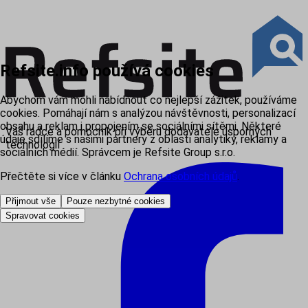
Refsite.info používá cookies
Abychom vám mohli nabídnout co nejlepší zážitek, používáme
cookies. Pomáhají nám s analýzou návštěvnosti, personalizací
obsahu a reklam i propojením se sociálními sítěmi. Některé
Váš rádce a pomocník při výběru dodavatele úsporných
údaje sdílíme s našimi partnery z oblasti analytiky, reklamy a
technologií
sociálních médií. Správcem je Refsite Group s.r.o.
Přečtěte si více v článku
Ochrana osobních údajů
.
Přijmout vše
Pouze nezbytné cookies
Spravovat cookies