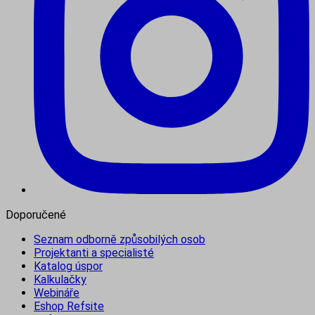
Doporučené
Seznam odborně způsobilých osob
Projektanti a specialisté
Katalog úspor
Kalkulačky
Webináře
Eshop Refsite