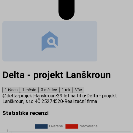
Delta - projekt Lanškroun
1 týden
1 měsíc
3 měsíce
1 rok
Vše
@
delta-projekt-lanskroun
•
29
let na trhu
•
Delta - projekt
Lanškroun, s.r.o.
•
IČ
25274520
•
Realizační firma
Statistika recenzí