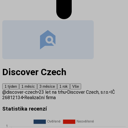
Discover Czech
1 týden
1 měsíc
3 měsíce
1 rok
Vše
@
discover-czech
•
23
let na trhu
•
Discover Czech, s.r.o.
•
IČ
26812134
•
Realizační firma
Statistika recenzí