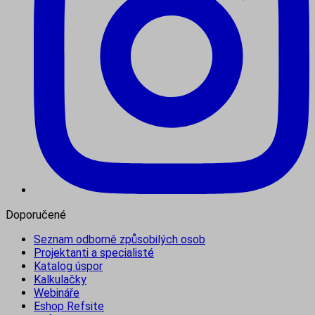
Doporučené
Seznam odborně způsobilých osob
Projektanti a specialisté
Katalog úspor
Kalkulačky
Webináře
Eshop Refsite