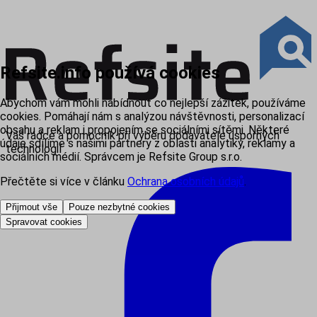
Refsite.info používá cookies
Abychom vám mohli nabídnout co nejlepší zážitek, používáme
cookies. Pomáhají nám s analýzou návštěvnosti, personalizací
obsahu a reklam i propojením se sociálními sítěmi. Některé
Váš rádce a pomocník při výběru dodavatele úsporných
údaje sdílíme s našimi partnery z oblasti analytiky, reklamy a
technologií
sociálních médií. Správcem je Refsite Group s.r.o.
Přečtěte si více v článku
Ochrana osobních údajů
.
Přijmout vše
Pouze nezbytné cookies
Spravovat cookies