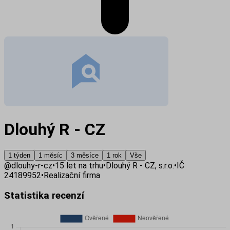
Dlouhý R - CZ
1 týden
1 měsíc
3 měsíce
1 rok
Vše
@
dlouhy-r-cz
•
15
let na trhu
•
Dlouhý R - CZ, s.r.o.
•
IČ
24189952
•
Realizační firma
Statistika recenzí