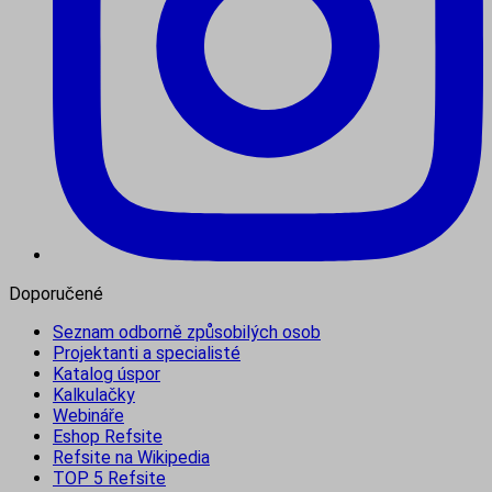
Doporučené
Seznam odborně způsobilých osob
Projektanti a specialisté
Katalog úspor
Kalkulačky
Webináře
Eshop Refsite
Refsite na Wikipedia
TOP 5 Refsite