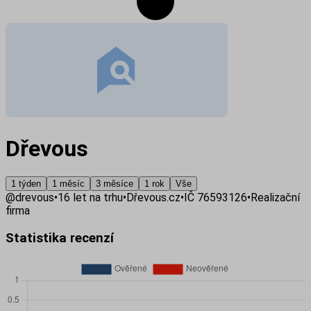
Dřevous
1 týden
1 měsíc
3 měsíce
1 rok
Vše
@
drevous
•
16
let na trhu
•
Dřevous.cz
•
IČ
76593126
•
Realizační
firma
Statistika recenzí