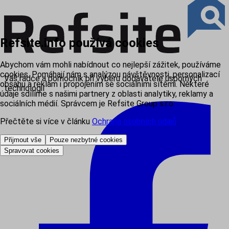
Refsite.info používá cookies
Abychom vám mohli nabídnout co nejlepší zážitek, používáme
cookies. Pomáhají nám s analýzou návštěvnosti, personalizací
Váš rádce a pomocník při výběru dodavatele úsporných
obsahu a reklam i propojením se sociálními sítěmi. Některé
technologií
údaje sdílíme s našimi partnery z oblasti analytiky, reklamy a
sociálních médií. Správcem je Refsite Group s.r.o.
Přečtěte si více v článku
Ochrana osobních údajů
.
Přijmout vše
Pouze nezbytné cookies
Spravovat cookies