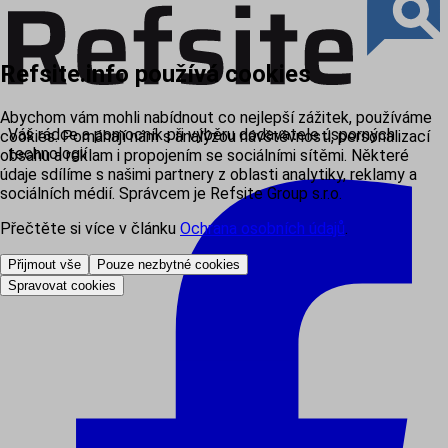
Refsite.info používá cookies
Abychom vám mohli nabídnout co nejlepší zážitek, používáme
Váš rádce a pomocník při výběru dodavatele úsporných
cookies. Pomáhají nám s analýzou návštěvnosti, personalizací
technologií
obsahu a reklam i propojením se sociálními sítěmi. Některé
údaje sdílíme s našimi partnery z oblasti analytiky, reklamy a
sociálních médií. Správcem je Refsite Group s.r.o.
Přečtěte si více v článku
Ochrana osobních údajů
.
Přijmout vše
Pouze nezbytné cookies
Spravovat cookies