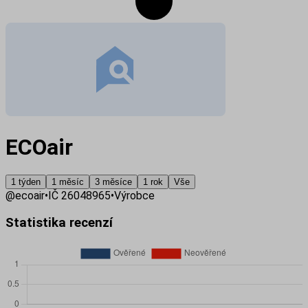
ECOair
1 týden
1 měsíc
3 měsíce
1 rok
Vše
@
ecoair
•
IČ
26048965
•
Výrobce
Statistika recenzí