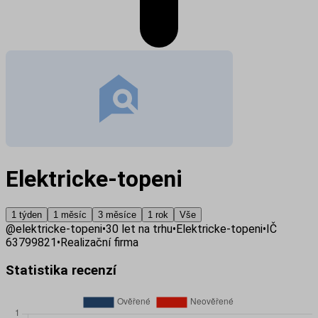
Elektricke-topeni
1 týden
1 měsíc
3 měsíce
1 rok
Vše
@
elektricke-topeni
•
30
let na trhu
•
Elektricke-topeni
•
IČ
63799821
•
Realizační firma
Statistika recenzí