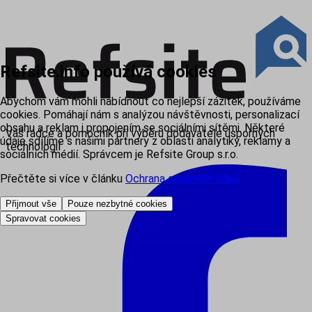
Refsite.info používá cookies
Abychom vám mohli nabídnout co nejlepší zážitek, používáme
cookies. Pomáhají nám s analýzou návštěvnosti, personalizací
obsahu a reklam i propojením se sociálními sítěmi. Některé
Váš rádce a pomocník při výběru dodavatele úsporných
údaje sdílíme s našimi partnery z oblasti analytiky, reklamy a
technologií
sociálních médií. Správcem je Refsite Group s.r.o.
Přečtěte si více v článku
Ochrana osobních údajů
.
Přijmout vše
Pouze nezbytné cookies
Spravovat cookies