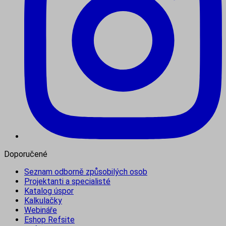
Doporučené
Seznam odborně způsobilých osob
Projektanti a specialisté
Katalog úspor
Kalkulačky
Webináře
Eshop Refsite