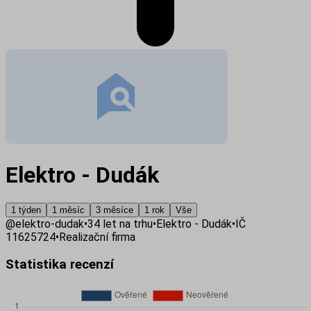
Elektro - Dudák
1 týden
1 měsíc
3 měsíce
1 rok
Vše
@
elektro-dudak
•
34
let na trhu
•
Elektro - Dudák
•
IČ
11625724
•
Realizační firma
Statistika recenzí