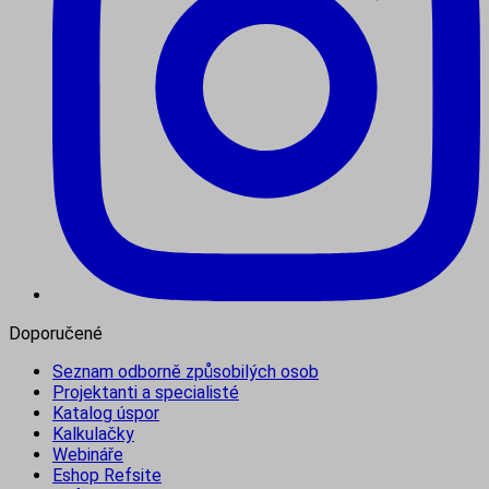
Doporučené
Seznam odborně způsobilých osob
Projektanti a specialisté
Katalog úspor
Kalkulačky
Webináře
Eshop Refsite