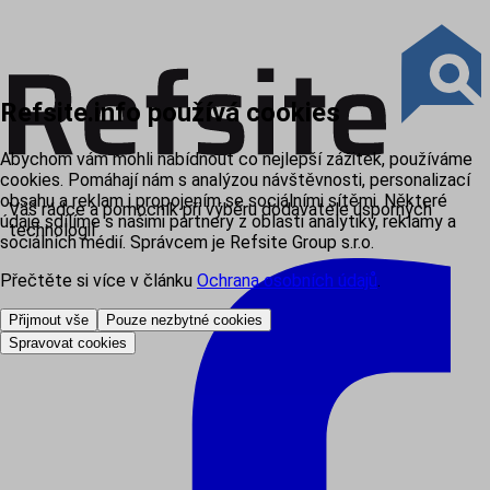
Refsite.info používá cookies
Abychom vám mohli nabídnout co nejlepší zážitek, používáme
cookies. Pomáhají nám s analýzou návštěvnosti, personalizací
obsahu a reklam i propojením se sociálními sítěmi. Některé
Váš rádce a pomocník při výběru dodavatele úsporných
údaje sdílíme s našimi partnery z oblasti analytiky, reklamy a
technologií
sociálních médií. Správcem je Refsite Group s.r.o.
Přečtěte si více v článku
Ochrana osobních údajů
.
Přijmout vše
Pouze nezbytné cookies
Spravovat cookies