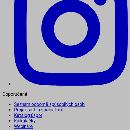
Doporučené
Seznam odborně způsobilých osob
Projektanti a specialisté
Katalog úspor
Kalkulačky
Webináře