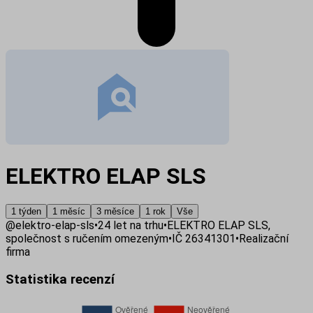
ELEKTRO ELAP SLS
1 týden
1 měsíc
3 měsíce
1 rok
Vše
@
elektro-elap-sls
•
24
let na trhu
•
ELEKTRO ELAP SLS,
společnost s ručením omezeným
•
IČ
26341301
•
Realizační
firma
Statistika recenzí