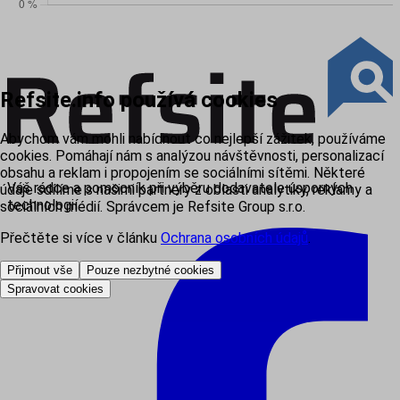
Refsite.info používá cookies
Abychom vám mohli nabídnout co nejlepší zážitek, používáme
cookies. Pomáhají nám s analýzou návštěvnosti, personalizací
obsahu a reklam i propojením se sociálními sítěmi. Některé
Váš rádce a pomocník při výběru dodavatele úsporných
údaje sdílíme s našimi partnery z oblasti analytiky, reklamy a
technologií
sociálních médií. Správcem je Refsite Group s.r.o.
Přečtěte si více v článku
Ochrana osobních údajů
.
Přijmout vše
Pouze nezbytné cookies
Spravovat cookies