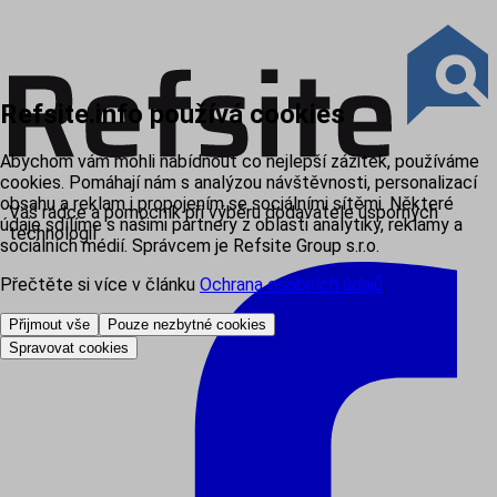
Refsite.info používá cookies
Abychom vám mohli nabídnout co nejlepší zážitek, používáme
cookies. Pomáhají nám s analýzou návštěvnosti, personalizací
obsahu a reklam i propojením se sociálními sítěmi. Některé
Váš rádce a pomocník při výběru dodavatele úsporných
údaje sdílíme s našimi partnery z oblasti analytiky, reklamy a
technologií
sociálních médií. Správcem je Refsite Group s.r.o.
Přečtěte si více v článku
Ochrana osobních údajů
.
Přijmout vše
Pouze nezbytné cookies
Spravovat cookies