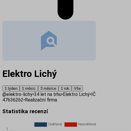
Elektro Lichý
1 týden
1 měsíc
3 měsíce
1 rok
Vše
@
elektro-lichy
•
34
let na trhu
•
Elektro Lichý
•
IČ
47636262
•
Realizační firma
Statistika recenzí