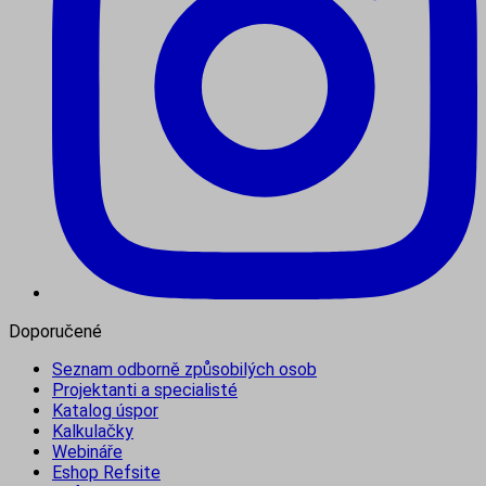
Doporučené
Seznam odborně způsobilých osob
Projektanti a specialisté
Katalog úspor
Kalkulačky
Webináře
Eshop Refsite