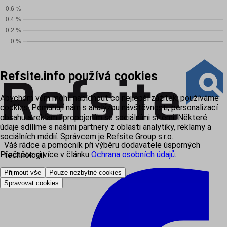
Refsite.info používá cookies
Abychom vám mohli nabídnout co nejlepší zážitek, používáme
cookies. Pomáhají nám s analýzou návštěvnosti, personalizací
obsahu a reklam i propojením se sociálními sítěmi. Některé
údaje sdílíme s našimi partnery z oblasti analytiky, reklamy a
sociálních médií. Správcem je Refsite Group s.r.o.
Váš rádce a pomocník při výběru dodavatele úsporných
Přečtěte si více v článku
Ochrana osobních údajů
.
technologií
Přijmout vše
Pouze nezbytné cookies
Spravovat cookies