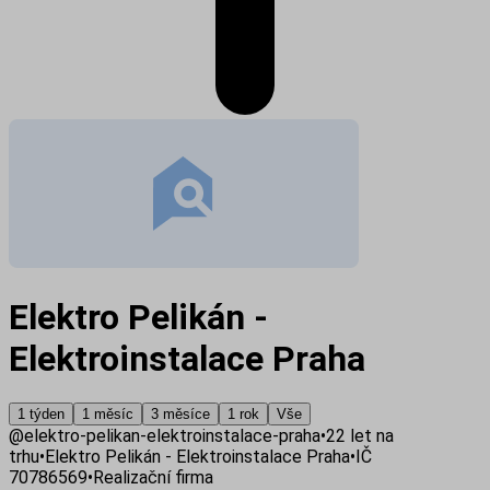
Elektro Pelikán -
Elektroinstalace Praha
1 týden
1 měsíc
3 měsíce
1 rok
Vše
@
elektro-pelikan-elektroinstalace-praha
•
22
let na
trhu
•
Elektro Pelikán - Elektroinstalace Praha
•
IČ
70786569
•
Realizační firma