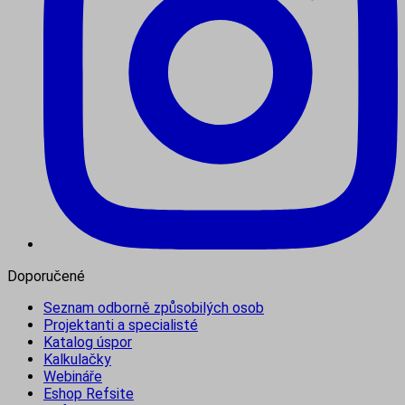
Doporučené
Seznam odborně způsobilých osob
Projektanti a specialisté
Katalog úspor
Kalkulačky
Webináře
Eshop Refsite