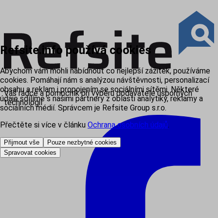
Refsite.info používá cookies
Abychom vám mohli nabídnout co nejlepší zážitek, používáme
cookies. Pomáhají nám s analýzou návštěvnosti, personalizací
obsahu a reklam i propojením se sociálními sítěmi. Některé
Váš rádce a pomocník při výběru dodavatele úsporných
údaje sdílíme s našimi partnery z oblasti analytiky, reklamy a
technologií
sociálních médií. Správcem je Refsite Group s.r.o.
Přečtěte si více v článku
Ochrana osobních údajů
.
Přijmout vše
Pouze nezbytné cookies
Spravovat cookies