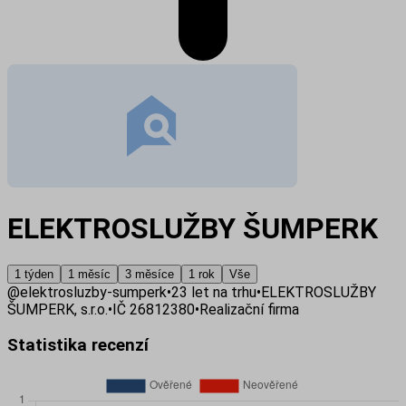
ELEKTROSLUŽBY ŠUMPERK
1 týden
1 měsíc
3 měsíce
1 rok
Vše
@
elektrosluzby-sumperk
•
23
let na trhu
•
ELEKTROSLUŽBY
ŠUMPERK, s.r.o.
•
IČ
26812380
•
Realizační firma
Statistika recenzí