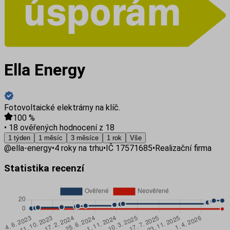
Ella Energy
Fotovoltaické elektrárny na klíč.
100
%
•
18 ověřených hodnocení z 18
1 týden
1 měsíc
3 měsíce
1 rok
Vše
@
ella-energy
•
4
roky na trhu
•
IČ
17571685
•
Realizační firma
Statistika recenzí