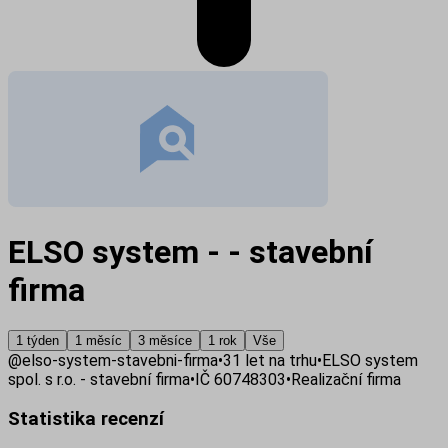
ELSO system - - stavební
firma
1 týden
1 měsíc
3 měsíce
1 rok
Vše
@
elso-system-stavebni-firma
•
31
let na trhu
•
ELSO system
spol. s r.o. - stavební firma
•
IČ
60748303
•
Realizační firma
Statistika recenzí