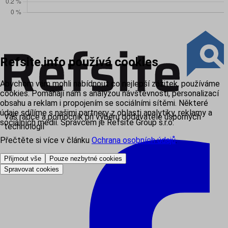
Refsite.info používá cookies
Abychom vám mohli nabídnout co nejlepší zážitek, používáme
cookies. Pomáhají nám s analýzou návštěvnosti, personalizací
obsahu a reklam i propojením se sociálními sítěmi. Některé
údaje sdílíme s našimi partnery z oblasti analytiky, reklamy a
Váš rádce a pomocník při výběru dodavatele úsporných
sociálních médií. Správcem je Refsite Group s.r.o.
technologií
Přečtěte si více v článku
Ochrana osobních údajů
.
Přijmout vše
Pouze nezbytné cookies
Spravovat cookies