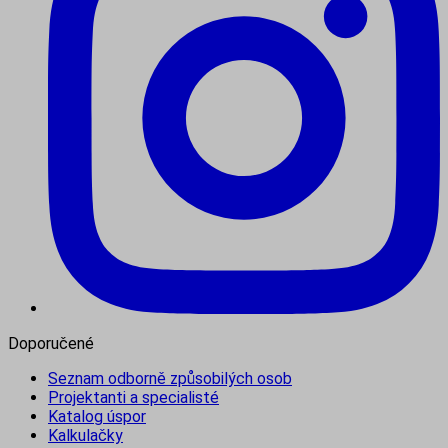
Doporučené
Seznam odborně způsobilých osob
Projektanti a specialisté
Katalog úspor
Kalkulačky