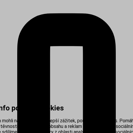
info používá cookies
mohli nabídnout co nejlepší zážitek, používáme cookies. Pomáh
těvnosti, personalizací obsahu a reklam i propojením se sociálním
sdílíme s našimi partnery z oblasti analytiky, reklamy a sociálníc