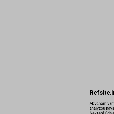
Refsite.
Abychom vám 
analýzou návš
Některé údaje 