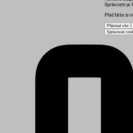
Správcem je R
Přečtěte si v
Přijmout vše
Spravovat coo