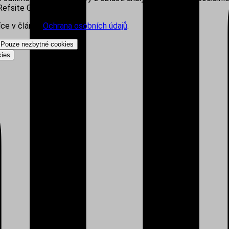
efsite Group s.r.o.
íce v článku
Ochrana osobních údajů
.
Pouze nezbytné cookies
kies