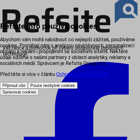
Refsite.info používá cookies
Abychom vám mohli nabídnout co nejlepší zážitek, používáme
cookies. Pomáhají nám s analýzou návštěvnosti, personalizací
Váš rádce a pomocník při výběru dodavatele úsporných
obsahu a reklam i propojením se sociálními sítěmi. Některé
technologií
údaje sdílíme s našimi partnery z oblasti analytiky, reklamy a
sociálních médií. Správcem je Refsite Group s.r.o.
Přečtěte si více v článku
Ochrana osobních údajů
.
Přijmout vše
Pouze nezbytné cookies
Spravovat cookies