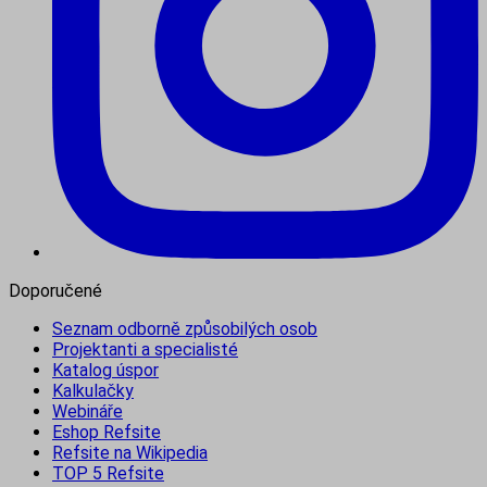
Doporučené
Seznam odborně způsobilých osob
Projektanti a specialisté
Katalog úspor
Kalkulačky
Webináře
Eshop Refsite
Refsite na Wikipedia
TOP 5 Refsite