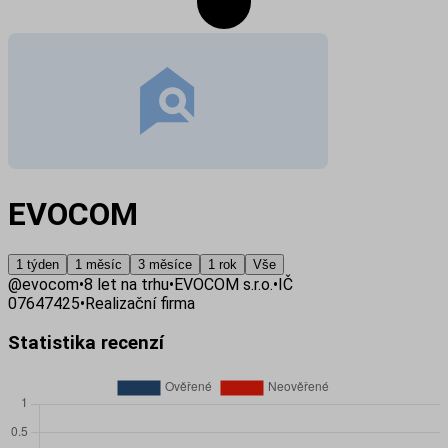
EVOCOM
1 týden
1 měsíc
3 měsíce
1 rok
Vše
@
evocom
•
8
let na trhu
•
EVOCOM s.r.o.
•
IČ
07647425
•
Realizační firma
Statistika recenzí