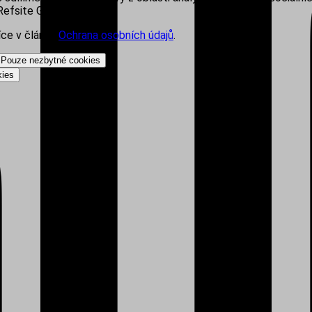
efsite Group s.r.o.
íce v článku
Ochrana osobních údajů
.
Pouze nezbytné cookies
kies