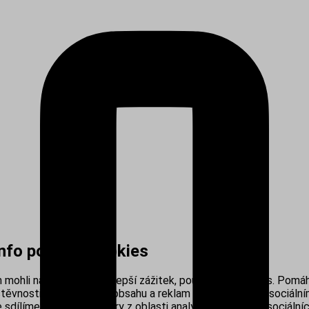
info používá cookies
mohli nabídnout co nejlepší zážitek, používáme cookies. Pomáh
těvnosti, personalizací obsahu a reklam i propojením se sociálním
sdílíme s našimi partnery z oblasti analytiky, reklamy a sociálníc