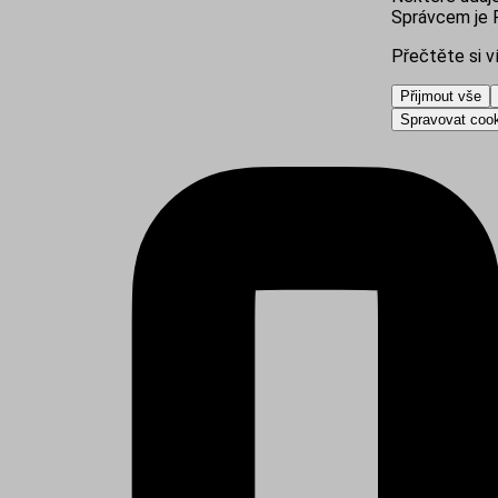
Správcem je R
Přečtěte si v
Přijmout vše
Spravovat coo