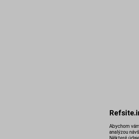
Refsite.
Abychom vám 
analýzou návš
Některé údaje 