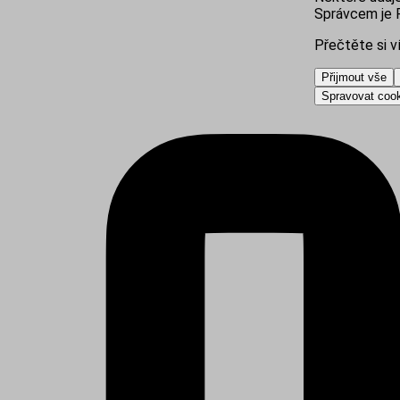
Správcem je R
Přečtěte si v
Přijmout vše
Spravovat coo