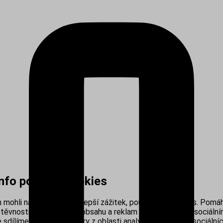
info používá cookies
mohli nabídnout co nejlepší zážitek, používáme cookies. Pomáh
těvnosti, personalizací obsahu a reklam i propojením se sociálním
sdílíme s našimi partnery z oblasti analytiky, reklamy a sociálníc