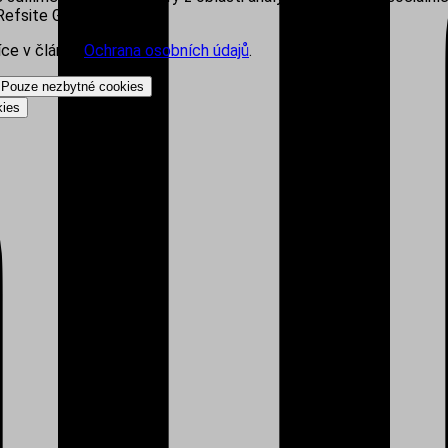
efsite Group s.r.o.
íce v článku
Ochrana osobních údajů
.
Pouze nezbytné cookies
kies