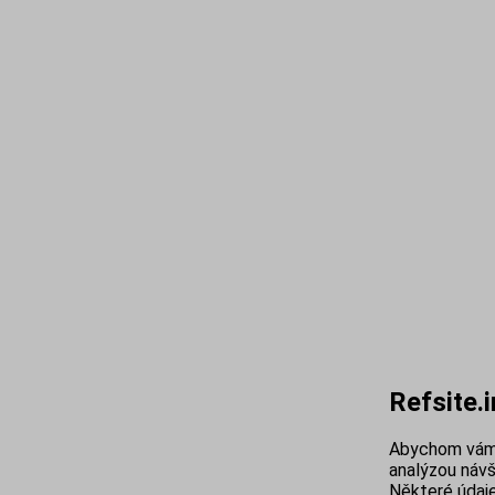
Refsite.
Abychom vám 
analýzou návš
Některé údaje 