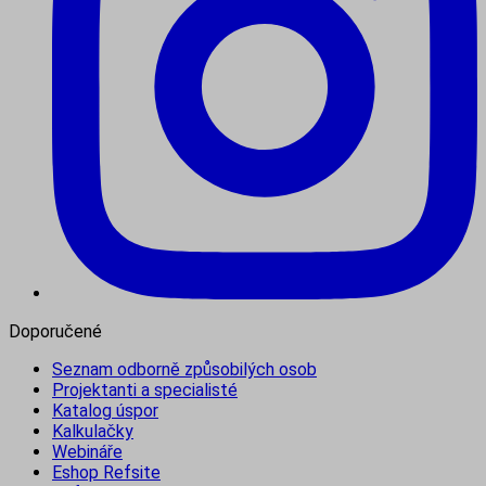
Doporučené
Seznam odborně způsobilých osob
Projektanti a specialisté
Katalog úspor
Kalkulačky
Webináře
Eshop Refsite