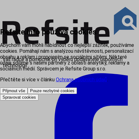
Refsite.info používá cookies
Abychom vám mohli nabídnout co nejlepší zážitek, používáme
cookies. Pomáhají nám s analýzou návštěvnosti, personalizací
obsahu a reklam i propojením se sociálními sítěmi. Některé
Váš rádce a pomocník při výběru dodavatele úsporných
údaje sdílíme s našimi partnery z oblasti analytiky, reklamy a
technologií
sociálních médií. Správcem je Refsite Group s.r.o.
Přečtěte si více v článku
Ochrana osobních údajů
.
Přijmout vše
Pouze nezbytné cookies
Spravovat cookies