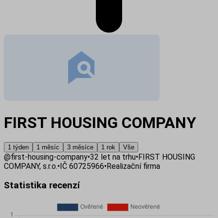
FIRST HOUSING COMPANY
1 týden
1 měsíc
3 měsíce
1 rok
Vše
@
first-housing-company
•
32
let na trhu
•
FIRST HOUSING
COMPANY, s.r.o.
•
IČ
60725966
•
Realizační firma
Statistika recenzí