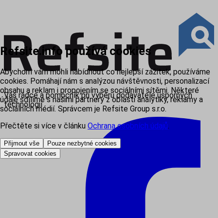
Refsite.info používá cookies
Abychom vám mohli nabídnout co nejlepší zážitek, používáme
cookies. Pomáhají nám s analýzou návštěvnosti, personalizací
obsahu a reklam i propojením se sociálními sítěmi. Některé
Váš rádce a pomocník při výběru dodavatele úsporných
údaje sdílíme s našimi partnery z oblasti analytiky, reklamy a
technologií
sociálních médií. Správcem je Refsite Group s.r.o.
Přečtěte si více v článku
Ochrana osobních údajů
.
Přijmout vše
Pouze nezbytné cookies
Spravovat cookies