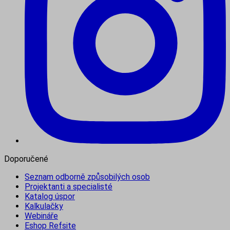
Doporučené
Seznam odborně způsobilých osob
Projektanti a specialisté
Katalog úspor
Kalkulačky
Webináře
Eshop Refsite