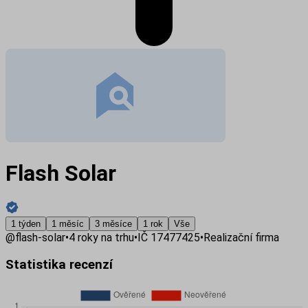
Flash Solar
1 týden
1 měsíc
3 měsíce
1 rok
Vše
@
flash-solar
•
4
roky na trhu
•
IČ
17477425
•
Realizační firma
Statistika recenzí