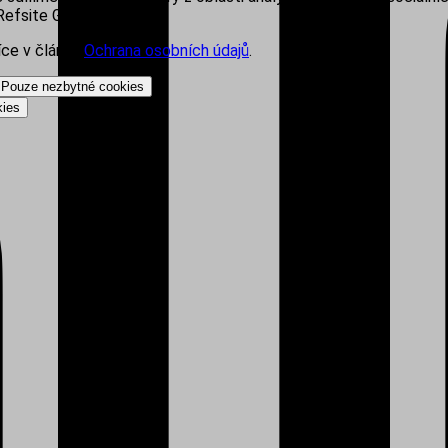
efsite Group s.r.o.
íce v článku
Ochrana osobních údajů
.
Pouze nezbytné cookies
kies