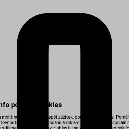
info používá cookies
mohli nabídnout co nejlepší zážitek, používáme cookies. Pomáh
těvnosti, personalizací obsahu a reklam i propojením se sociálním
sdílíme s našimi partnery z oblasti analytiky, reklamy a sociálníc