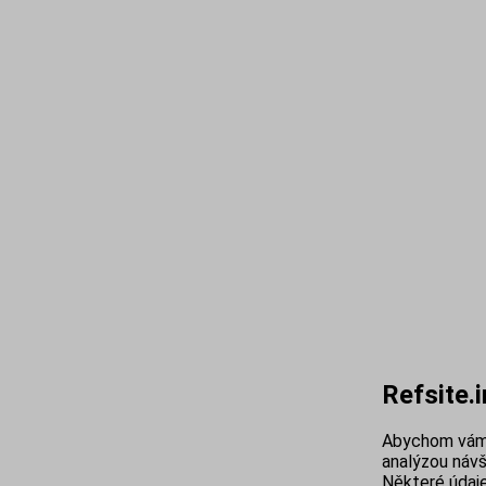
Refsite.
Abychom vám 
analýzou návš
Některé údaje 