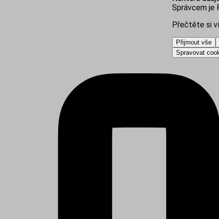
Správcem je R
Přečtěte si v
Přijmout vše
Spravovat coo