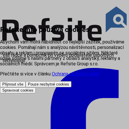
Refsite.info používá cookies
Abychom vám mohli nabídnout co nejlepší zážitek, používáme
cookies. Pomáhají nám s analýzou návštěvnosti, personalizací
obsahu a reklam i propojením se sociálními sítěmi. Některé
Váš rádce a pomocník při výběru dodavatele úsporných
údaje sdílíme s našimi partnery z oblasti analytiky, reklamy a
technologií
sociálních médií. Správcem je Refsite Group s.r.o.
Přečtěte si více v článku
Ochrana osobních údajů
.
Přijmout vše
Pouze nezbytné cookies
Spravovat cookies