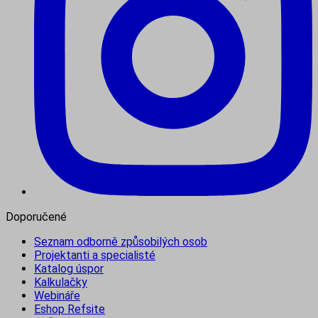
Doporučené
Seznam odborně způsobilých osob
Projektanti a specialisté
Katalog úspor
Kalkulačky
Webináře
Eshop Refsite