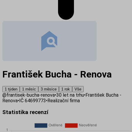
František Bucha - Renova
1 týden
1 měsíc
3 měsíce
1 rok
Vše
@
frantisek-bucha-renova
•
30
let na trhu
•
František Bucha -
Renova
•
IČ
64699773
•
Realizační firma
Statistika recenzí