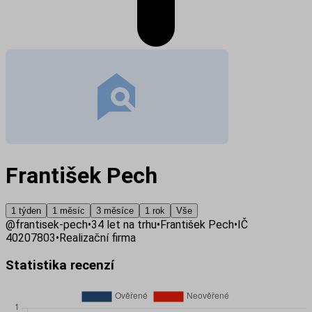
František Pech
1 týden
1 měsíc
3 měsíce
1 rok
Vše
@
frantisek-pech
•
34
let na trhu
•
František Pech
•
IČ
40207803
•
Realizační firma
Statistika recenzí