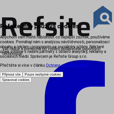
Refsite.info používá cookies
Abychom vám mohli nabídnout co nejlepší zážitek, používáme
cookies. Pomáhají nám s analýzou návštěvnosti, personalizací
obsahu a reklam i propojením se sociálními sítěmi. Některé
Váš rádce a pomocník při výběru dodavatele úsporných
údaje sdílíme s našimi partnery z oblasti analytiky, reklamy a
technologií
sociálních médií. Správcem je Refsite Group s.r.o.
Přečtěte si více v článku
Ochrana osobních údajů
.
Přijmout vše
Pouze nezbytné cookies
Spravovat cookies