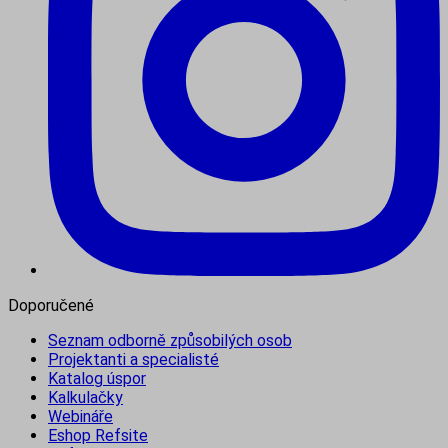
Doporučené
Seznam odborně způsobilých osob
Projektanti a specialisté
Katalog úspor
Kalkulačky
Webináře
Eshop Refsite