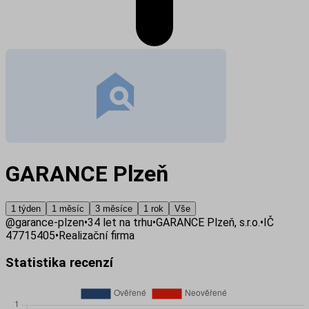
GARANCE Plzeň
1 týden
1 měsíc
3 měsíce
1 rok
Vše
@
garance-plzen
•
34
let na trhu
•
GARANCE Plzeň, s.r.o.
•
IČ
47715405
•
Realizační firma
Statistika recenzí