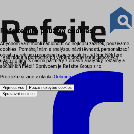
Refsite.info používá cookies
Abychom vám mohli nabídnout co nejlepší zážitek, používáme
cookies. Pomáhají nám s analýzou návštěvnosti, personalizací
obsahu a reklam i propojením se sociálními sítěmi. Některé
Váš rádce a pomocník při výběru dodavatele úsporných
údaje sdílíme s našimi partnery z oblasti analytiky, reklamy a
technologií
sociálních médií. Správcem je Refsite Group s.r.o.
Přečtěte si více v článku
Ochrana osobních údajů
.
Přijmout vše
Pouze nezbytné cookies
Spravovat cookies