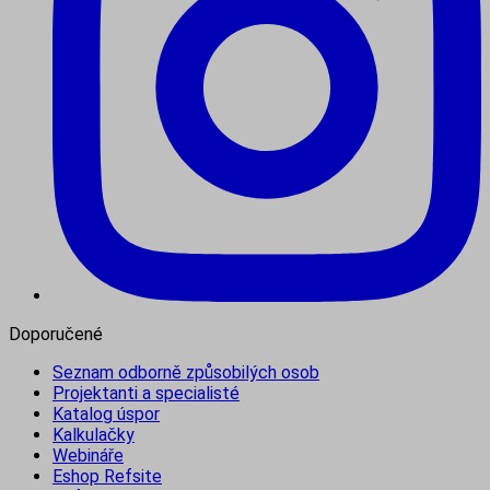
Doporučené
Seznam odborně způsobilých osob
Projektanti a specialisté
Katalog úspor
Kalkulačky
Webináře
Eshop Refsite