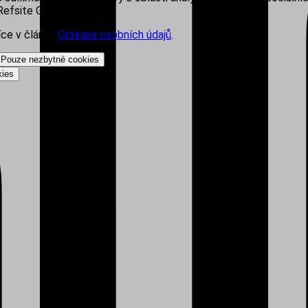
efsite Group s.r.o.
íce v článku
Ochrana osobních údajů
.
Pouze nezbytné cookies
kies