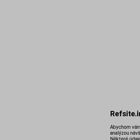
Refsite.
Abychom vám 
analýzou návš
Některé údaje 