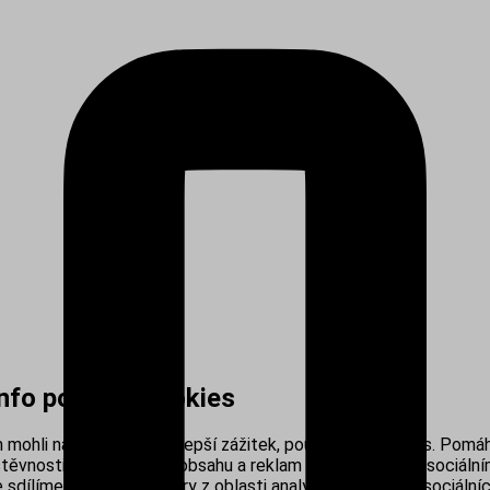
info používá cookies
mohli nabídnout co nejlepší zážitek, používáme cookies. Pomáh
těvnosti, personalizací obsahu a reklam i propojením se sociálním
sdílíme s našimi partnery z oblasti analytiky, reklamy a sociálníc