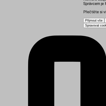
Správcem je R
Přečtěte si v
Přijmout vše
Spravovat coo