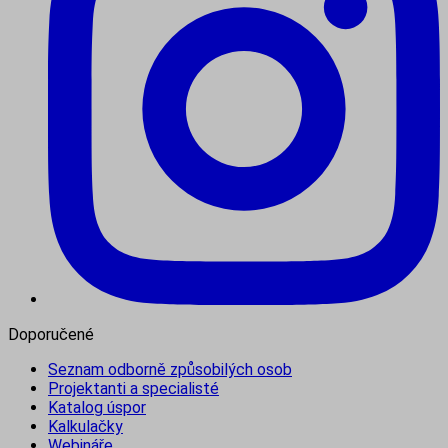
Doporučené
Seznam odborně způsobilých osob
Projektanti a specialisté
Katalog úspor
Kalkulačky
Webináře