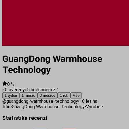
GuangDong Warmhouse
Technology
0
%
•
0 ověřených hodnocení z 1
1 týden
1 měsíc
3 měsíce
1 rok
Vše
@
guangdong-warmhouse-technology
•
10
let na
trhu
•
GuangDong Warmhouse Technology
•
Výrobce
Statistika recenzí