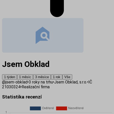
Jsem Obklad
1 týden
1 měsíc
3 měsíce
1 rok
Vše
@
jsem-obklad
•
3
roky na trhu
•
Jsem Obklad, s.r.o.
•
IČ
21030324
•
Realizační firma
Statistika recenzí