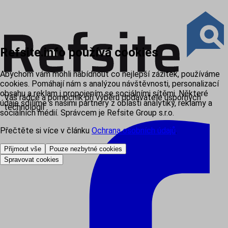
Refsite.info používá cookies
Abychom vám mohli nabídnout co nejlepší zážitek, používáme
cookies. Pomáhají nám s analýzou návštěvnosti, personalizací
obsahu a reklam i propojením se sociálními sítěmi. Některé
Váš rádce a pomocník při výběru dodavatele úsporných
údaje sdílíme s našimi partnery z oblasti analytiky, reklamy a
technologií
sociálních médií. Správcem je Refsite Group s.r.o.
Přečtěte si více v článku
Ochrana osobních údajů
.
Přijmout vše
Pouze nezbytné cookies
Spravovat cookies