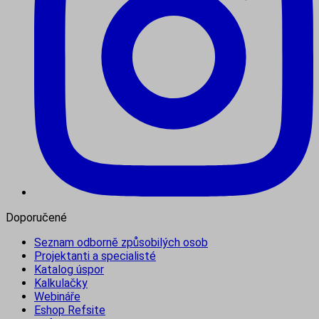
Doporučené
Seznam odborně způsobilých osob
Projektanti a specialisté
Katalog úspor
Kalkulačky
Webináře
Eshop Refsite