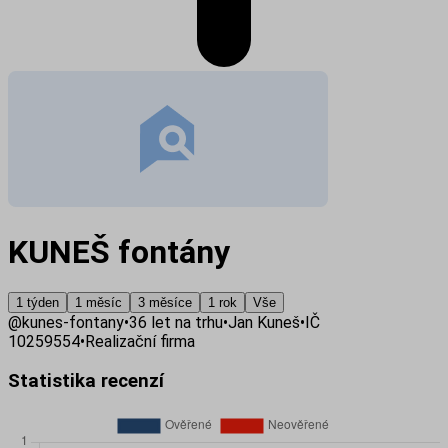
KUNEŠ fontány
1 týden
1 měsíc
3 měsíce
1 rok
Vše
@
kunes-fontany
•
36
let na trhu
•
Jan Kuneš
•
IČ
10259554
•
Realizační firma
Statistika recenzí