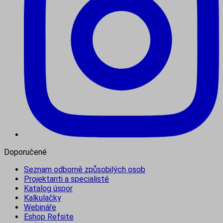
Doporučené
Seznam odborně způsobilých osob
Projektanti a specialisté
Katalog úspor
Kalkulačky
Webináře
Eshop Refsite