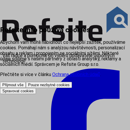
Refsite.info používá cookies
Abychom vám mohli nabídnout co nejlepší zážitek, používáme
cookies. Pomáhají nám s analýzou návštěvnosti, personalizací
obsahu a reklam i propojením se sociálními sítěmi. Některé
Váš rádce a pomocník při výběru dodavatele úsporných
údaje sdílíme s našimi partnery z oblasti analytiky, reklamy a
technologií
sociálních médií. Správcem je Refsite Group s.r.o.
Přečtěte si více v článku
Ochrana osobních údajů
.
Přijmout vše
Pouze nezbytné cookies
Spravovat cookies