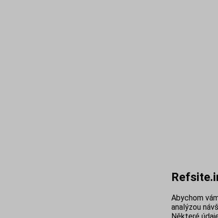
Refsite.
Abychom vám 
analýzou návš
Některé údaje 