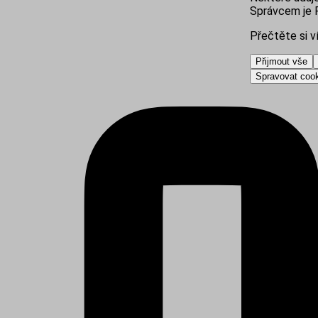
Správcem je R
Přečtěte si v
Přijmout vše
Spravovat coo