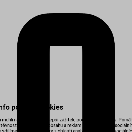
info používá cookies
mohli nabídnout co nejlepší zážitek, používáme cookies. Pomáh
těvnosti, personalizací obsahu a reklam i propojením se sociálním
sdílíme s našimi partnery z oblasti analytiky, reklamy a sociálníc