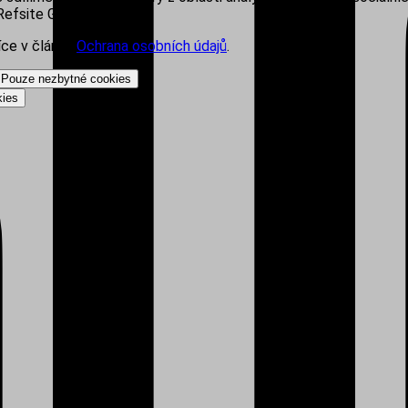
efsite Group s.r.o.
íce v článku
Ochrana osobních údajů
.
Pouze nezbytné cookies
kies