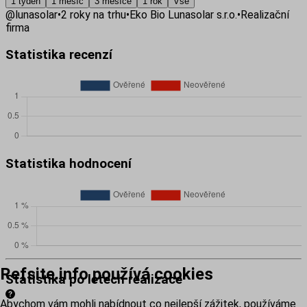
1 týden
1 měsíc
3 měsíce
1 rok
Vše
@
lunasolar
•
2
roky na trhu
•
Eko Bio Lunasolar s.r.o.
•
Realizační
firma
Statistika recenzí
Statistika hodnocení
Refsite.info používá cookies
Statistika po letech realizace
Abychom vám mohli nabídnout co nejlepší zážitek, používáme