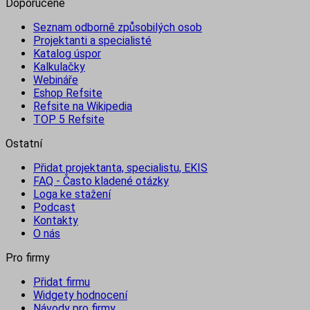
Doporučené
Seznam odborně způsobilých osob
Projektanti a specialisté
Katalog úspor
Kalkulačky
Webináře
Eshop Refsite
Refsite na Wikipedia
TOP 5 Refsite
Ostatní
Přidat projektanta, specialistu, EKIS
FAQ - Často kladené otázky
Loga ke stažení
Podcast
Kontakty
O nás
Pro firmy
Přidat firmu
Widgety hodnocení
Návody pro firmy