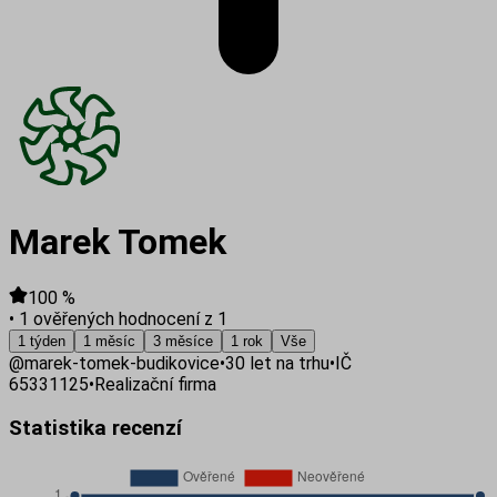
Marek Tomek
100
%
•
1 ověřených hodnocení z 1
1 týden
1 měsíc
3 měsíce
1 rok
Vše
@
marek-tomek-budikovice
•
30
let na trhu
•
IČ
65331125
•
Realizační firma
Statistika recenzí