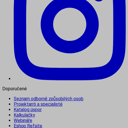
Doporučené
Seznam odborně způsobilých osob
Projektanti a specialisté
Katalog úspor
Kalkulačky
Webináře
Eshop Refsite