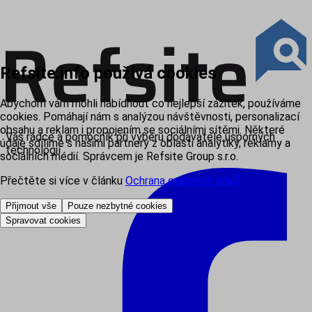
Refsite.info používá cookies
Abychom vám mohli nabídnout co nejlepší zážitek, používáme
cookies. Pomáhají nám s analýzou návštěvnosti, personalizací
obsahu a reklam i propojením se sociálními sítěmi. Některé
Váš rádce a pomocník při výběru dodavatele úsporných
údaje sdílíme s našimi partnery z oblasti analytiky, reklamy a
technologií
sociálních médií. Správcem je Refsite Group s.r.o.
Přečtěte si více v článku
Ochrana osobních údajů
.
Přijmout vše
Pouze nezbytné cookies
Spravovat cookies