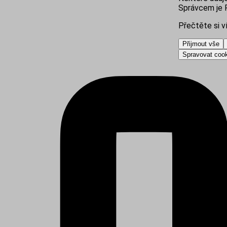
Správcem je R
Přečtěte si v
Přijmout vše
Spravovat coo