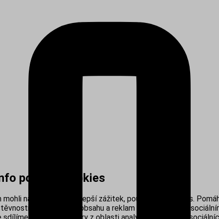
info používá cookies
mohli nabídnout co nejlepší zážitek, používáme cookies. Pomáh
těvnosti, personalizací obsahu a reklam i propojením se sociálním
sdílíme s našimi partnery z oblasti analytiky, reklamy a sociálníc