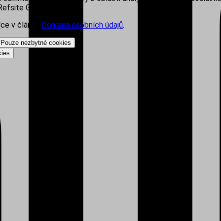
efsite Group s.r.o.
íce v článku
Ochrana osobních údajů
.
Pouze nezbytné cookies
kies