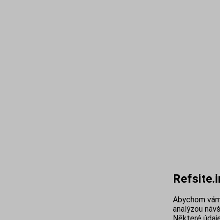
Refsite.
Abychom vám 
analýzou návš
Některé údaje 