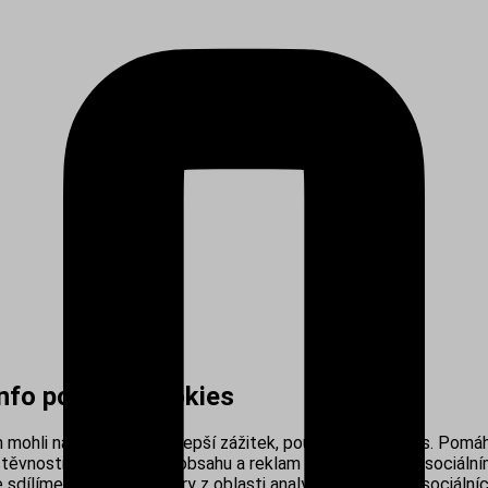
info používá cookies
mohli nabídnout co nejlepší zážitek, používáme cookies. Pomáh
těvnosti, personalizací obsahu a reklam i propojením se sociálním
sdílíme s našimi partnery z oblasti analytiky, reklamy a sociálníc