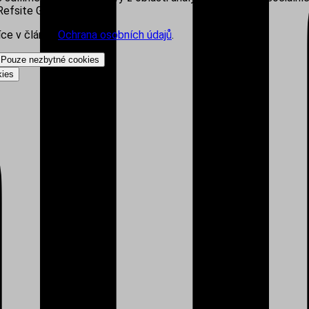
efsite Group s.r.o.
íce v článku
Ochrana osobních údajů
.
Pouze nezbytné cookies
kies