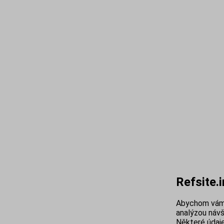
Refsite.
Abychom vám 
analýzou návš
Některé údaje 