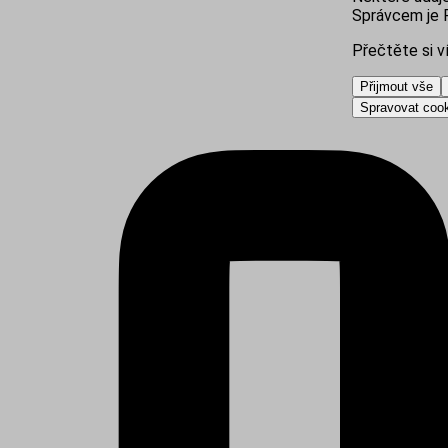
Správcem je R
Přečtěte si v
Přijmout vše
Spravovat coo