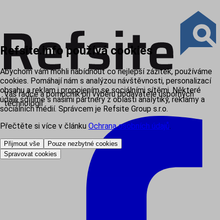
Refsite.info používá cookies
Abychom vám mohli nabídnout co nejlepší zážitek, používáme
cookies. Pomáhají nám s analýzou návštěvnosti, personalizací
obsahu a reklam i propojením se sociálními sítěmi. Některé
Váš rádce a pomocník při výběru dodavatele úsporných
údaje sdílíme s našimi partnery z oblasti analytiky, reklamy a
technologií
sociálních médií. Správcem je Refsite Group s.r.o.
Přečtěte si více v článku
Ochrana osobních údajů
.
Přijmout vše
Pouze nezbytné cookies
Spravovat cookies