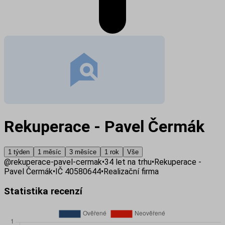
Rekuperace - Pavel Čermák
1 týden
1 měsíc
3 měsíce
1 rok
Vše
@
rekuperace-pavel-cermak
•
34
let na trhu
•
Rekuperace -
Pavel Čermák
•
IČ
40580644
•
Realizační firma
Statistika recenzí