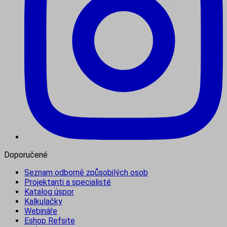
Doporučené
Seznam odborně způsobilých osob
Projektanti a specialisté
Katalog úspor
Kalkulačky
Webináře
Eshop Refsite