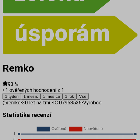
Remko
93
%
•
1 ověřených hodnocení z 1
1 týden
1 měsíc
3 měsíce
1 rok
Vše
@
remko
•
30
let na trhu
•
IČ
07958536
•
Výrobce
Statistika recenzí