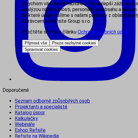
Abychom vám mohli nabídnout co nejlepší zážitek, p
analýzou návštěvnosti, personalizací obsahu a reklam 
Některé údaje sdílíme s našimi partnery z oblasti analy
Správcem je Refsite Group s.r.o.
Přečtěte si více v článku
Ochrana osobních údajů
.
Přijmout vše
Pouze nezbytné cookies
Spravovat cookies
Doporučené
Seznam odborně způsobilých osob
Projektanti a specialisté
Katalog úspor
Kalkulačky
Webináře
Eshop Refsite
Refsite na Wikipedia