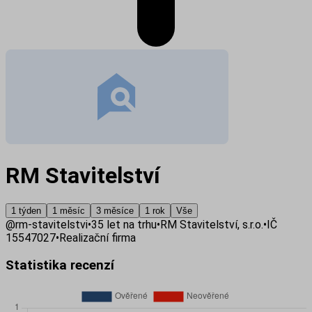
RM Stavitelství
1 týden
1 měsíc
3 měsíce
1 rok
Vše
@
rm-stavitelstvi
•
35
let na trhu
•
RM Stavitelství, s.r.o.
•
IČ
15547027
•
Realizační firma
Statistika recenzí