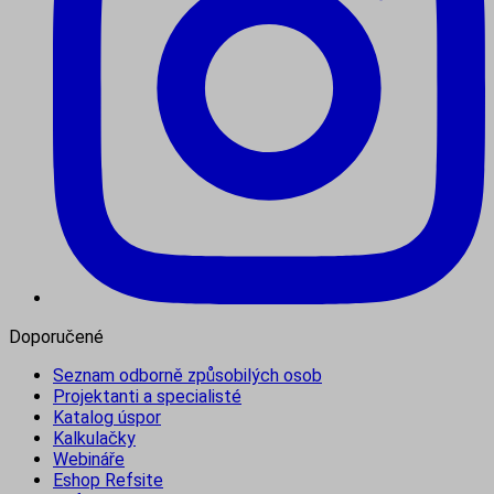
Doporučené
Seznam odborně způsobilých osob
Projektanti a specialisté
Katalog úspor
Kalkulačky
Webináře
Eshop Refsite