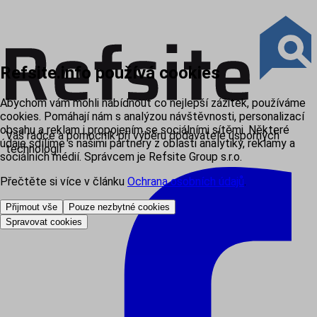
Refsite.info používá cookies
Abychom vám mohli nabídnout co nejlepší zážitek, používáme
cookies. Pomáhají nám s analýzou návštěvnosti, personalizací
obsahu a reklam i propojením se sociálními sítěmi. Některé
Váš rádce a pomocník při výběru dodavatele úsporných
údaje sdílíme s našimi partnery z oblasti analytiky, reklamy a
technologií
sociálních médií. Správcem je Refsite Group s.r.o.
Přečtěte si více v článku
Ochrana osobních údajů
.
Přijmout vše
Pouze nezbytné cookies
Spravovat cookies