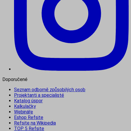
Doporučené
Seznam odborně způsobilých osob
Projektanti a specialisté
Katalog úspor
Kalkulačky
Webináře
Eshop Refsite
Refsite na Wikipedia
TOP 5 Refsite