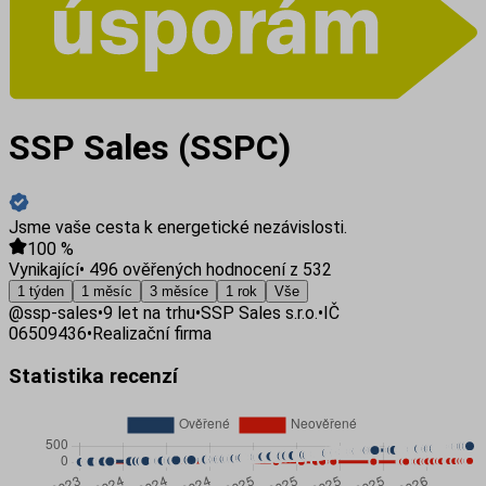
SSP Sales (SSPC)
Jsme vaše cesta k energetické nezávislosti.
100
%
Vynikající
•
496 ověřených hodnocení z 532
1 týden
1 měsíc
3 měsíce
1 rok
Vše
@
ssp-sales
•
9
let na trhu
•
SSP Sales s.r.o.
•
IČ
06509436
•
Realizační firma
Statistika recenzí