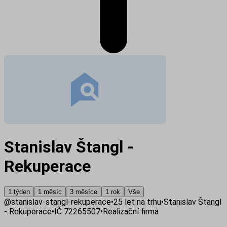
Stanislav Štangl -
Rekuperace
1 týden
1 měsíc
3 měsíce
1 rok
Vše
@
stanislav-stangl-rekuperace
•
25
let na trhu
•
Stanislav Štangl
- Rekuperace
•
IČ
72265507
•
Realizační firma