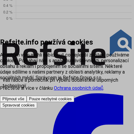
Refsite.info používá cookies
Abychom vám mohli nabídnout co nejlepší zážitek, používáme
cookies. Pomáhají nám s analýzou návštěvnosti, personalizací
obsahu a reklam i propojením se sociálními sítěmi. Některé
údaje sdílíme s našimi partnery z oblasti analytiky, reklamy a
sociálních médií. Správcem je Refsite Group s.r.o.
Váš rádce a pomocník při výběru dodavatele úsporných
technologií
Přečtěte si více v článku
Ochrana osobních údajů
.
Přijmout vše
Pouze nezbytné cookies
Spravovat cookies