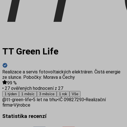
TT Green Life
Realizace a servis fotovoltaických elektráren. Čistá energie
ze slunce. Pobočky: Morava a Čechy
99
%
•
27 ověřených hodnocení z 27
1 týden
1 měsíc
3 měsíce
1 rok
Vše
@
tt-green-life
•
5
let na trhu
•
IČ
09827293
•
Realizační
firma
•
Výrobce
Statistika recenzí