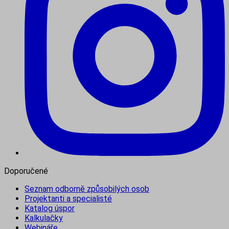
Doporučené
Seznam odborně způsobilých osob
Projektanti a specialisté
Katalog úspor
Kalkulačky
Webináře