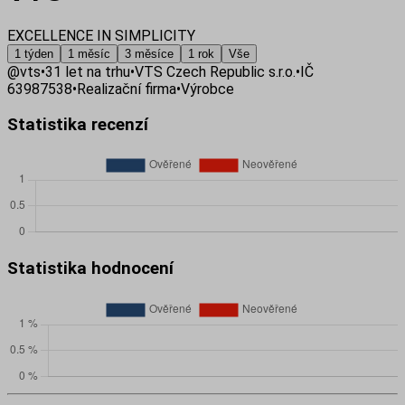
EXCELLENCE IN SIMPLICITY
1 týden
1 měsíc
3 měsíce
1 rok
Vše
@
vts
•
31
let na trhu
•
VTS Czech Republic s.r.o.
•
IČ
63987538
•
Realizační firma
•
Výrobce
Statistika recenzí
Statistika hodnocení