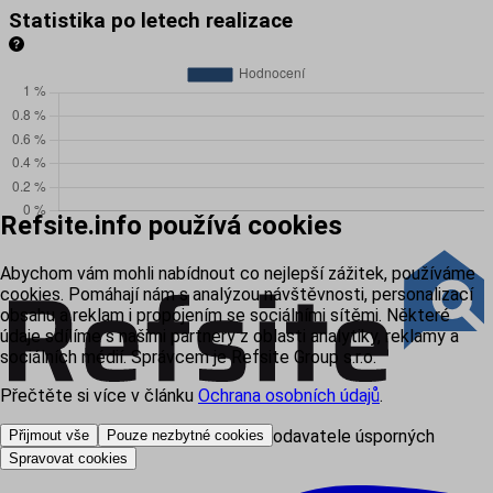
Statistika po letech realizace
Refsite.info používá cookies
Abychom vám mohli nabídnout co nejlepší zážitek, používáme
cookies. Pomáhají nám s analýzou návštěvnosti, personalizací
obsahu a reklam i propojením se sociálními sítěmi. Některé
údaje sdílíme s našimi partnery z oblasti analytiky, reklamy a
sociálních médií. Správcem je Refsite Group s.r.o.
Přečtěte si více v článku
Ochrana osobních údajů
.
Váš rádce a pomocník při výběru dodavatele úsporných
Přijmout vše
Pouze nezbytné cookies
technologií
Spravovat cookies