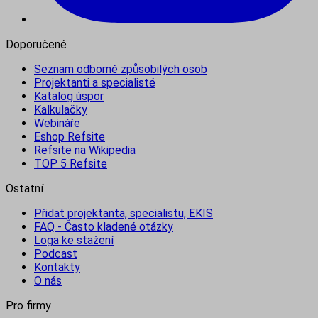
Doporučené
Seznam odborně způsobilých osob
Projektanti a specialisté
Katalog úspor
Kalkulačky
Webináře
Eshop Refsite
Refsite na Wikipedia
TOP 5 Refsite
Ostatní
Přidat projektanta, specialistu, EKIS
FAQ - Často kladené otázky
Loga ke stažení
Podcast
Kontakty
O nás
Pro firmy