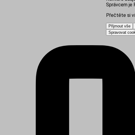
Správcem je R
Přečtěte si v
Přijmout vše
Spravovat coo