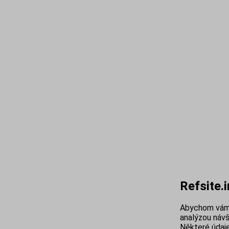
Refsite.
Abychom vám 
analýzou návš
Některé údaje 