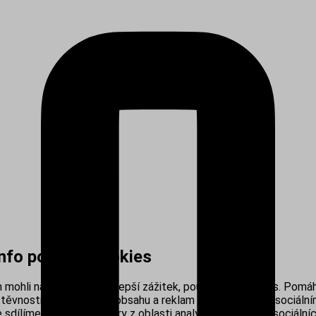
info používá cookies
mohli nabídnout co nejlepší zážitek, používáme cookies. Pomáh
těvnosti, personalizací obsahu a reklam i propojením se sociálním
sdílíme s našimi partnery z oblasti analytiky, reklamy a sociálníc