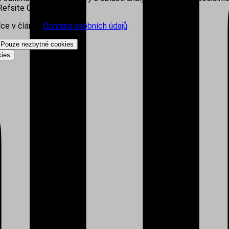
efsite Group s.r.o.
íce v článku
Ochrana osobních údajů
.
Pouze nezbytné cookies
kies