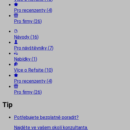
Pro recenzenty
(
4
)
Pro firmy
(
26
)
Návody
(
16
)
Pro návštěvníky
(
7
)
Nabídky
(
1
)
Více o Refsite
(
10
)
Pro recenzenty
(
4
)
Pro firmy
(
26
)
Tip
Potřebujete bezplatně poradit?
Najděte ve vašem okolí konzultanta.