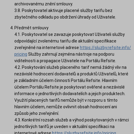
archivovanému znění smlouvy.
3.8. Poskytovatel aktivuje placené služby tarifu bez
zbytečného odkladu po obdržení úhrady od Uživatele.
Předmět smlouvy
4.1. Poskytovatel se zavazuje poskytovat Uživateli služby
odpovídající zvolenému tarifu dle aktuální specifikace
zveřejněné na internetové adrese
https://sluzby.refsite.info/
pricing
Služby zahrnují zejména nástroje na podporu
viditelnosti a propagace Uživatele na Portálu Refsite.
4.2. Poskytování služeb placeného tarif nemá žádný vliv na
nezávislé hodnocení dodavatelů a produktů Uživatelů, které
je základním účelem činnosti Portálu Refsite. Hlavním
účelem Portálu Refsite je poskytovat ověřené a nezávislé
informace o jednotlivých dodavatelích a jejich produktech.
Využití placených tarifů nemůže být v rozporu s tímto
hlavním účelem, nemůže ovlivnit obsah hodnocení ani
způsob jeho zveřejnění.
4.3. Konkrétní rozsah služeb a výhod poskytovaných v rámci
jednotlivých tarifů je uveden v aktuální specifikaci na
internetové adrese
https://sluzby.refsite.info/pricing