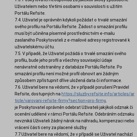
Uživatelem nebo třetími osobami v souvislosti s užitím
Portálu Refsite.
7.4. Uživatel je oprávněn kdykoli požádat o trvalé smazání
svého profilu na Portálu Refsite. Žádost o smazání profilu
musí být učiněna písemně prostřednictvím e-mailu
zaslaného Poskytovateli z e-mailové adresy registrované k
uživatelskému účtu.
7.5. V případě, že Uživatel požádá o trvalé smazání svého
profilu, bude jeho profil a všechny související údaje
nenávratně odstraněny z databáze Portálu Refsite. Po
smazání profilu není možné profil obnovit ani žádným
způsobem zpřístupnit dříve uložená data či informace.
7.6. Uživatel bere na vědomí, že v případě porušení Pravidel
Refsite, dostupných na
https://sluzby.refsite.info/articles/ar
ticle/varovani-refsite-firmy?section=pro-firmy
,
je Poskytovatel oprávněn odebrat Uživateli jakýkoli odznak či
ocenění udělené v rámci Portálu Refsite. Odebráním odznaku
nevzniká Uživateli žádný nárok na náhradu, kompenzaci nebo
vrácení části ceny za placené služby.
7.7 Uživatel bere na vědomí, že v případě se Uživatel nachází