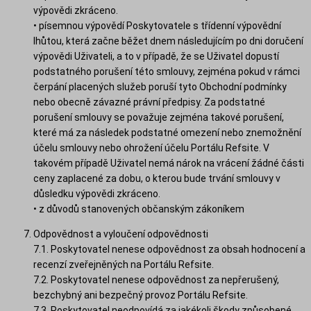
výpovědi zkráceno.
• písemnou výpovědí Poskytovatele s třídenní výpovědní
lhůtou, která začne běžet dnem následujícím po dni doručení
výpovědi Uživateli, a to v případě, že se Uživatel dopustí
podstatného porušení této smlouvy, zejména pokud v rámci
čerpání placených služeb poruší tyto Obchodní podmínky
nebo obecně závazné právní předpisy. Za podstatné
porušení smlouvy se považuje zejména takové porušení,
které má za následek podstatné omezení nebo znemožnění
účelu smlouvy nebo ohrožení účelu Portálu Refsite. V
takovém případě Uživatel nemá nárok na vrácení žádné části
ceny zaplacené za dobu, o kterou bude trvání smlouvy v
důsledku výpovědi zkráceno.
• z důvodů stanovených občanským zákoníkem
Odpovědnost a vyloučení odpovědnosti
7.1. Poskytovatel nenese odpovědnost za obsah hodnocení a
recenzí zveřejněných na Portálu Refsite.
7.2. Poskytovatel nenese odpovědnost za nepřerušený,
bezchybný ani bezpečný provoz Portálu Refsite.
7.3. Poskytovatel neodpovídá za jakékoli škody způsobené