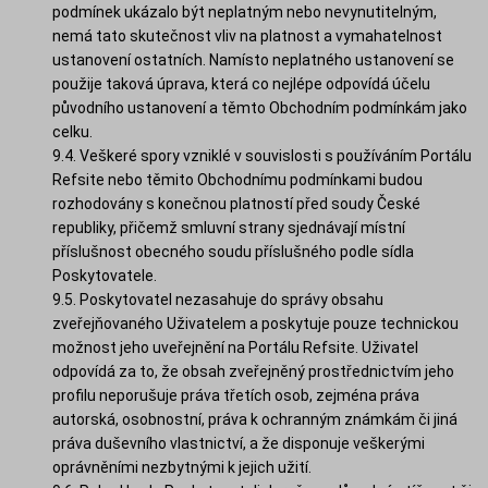
podmínek ukázalo být neplatným nebo nevynutitelným,
nemá tato skutečnost vliv na platnost a vymahatelnost
ustanovení ostatních. Namísto neplatného ustanovení se
použije taková úprava, která co nejlépe odpovídá účelu
původního ustanovení a těmto Obchodním podmínkám jako
celku.
9.4. Veškeré spory vzniklé v souvislosti s používáním Portálu
Refsite nebo těmito Obchodnímu podmínkami budou
rozhodovány s konečnou platností před soudy České
republiky, přičemž smluvní strany sjednávají místní
příslušnost obecného soudu příslušného podle sídla
Poskytovatele.
9.5. Poskytovatel nezasahuje do správy obsahu
zveřejňovaného Uživatelem a poskytuje pouze technickou
možnost jeho uveřejnění na Portálu Refsite. Uživatel
odpovídá za to, že obsah zveřejněný prostřednictvím jeho
profilu neporušuje práva třetích osob, zejména práva
autorská, osobnostní, práva k ochranným známkám či jiná
práva duševního vlastnictví, a že disponuje veškerými
oprávněními nezbytnými k jejich užití.