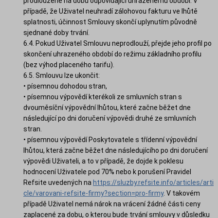
prodloužené na dobu odpovídající uhrazenému období. V
případě, že Uživatel neuhradí zálohovou fakturu ve lhůtě
splatnosti, účinnost Smlouvy skončí uplynutím původně
sjednané doby trvání.
6.4. Pokud Uživatel Smlouvu neprodlouží, přejde jeho profil po
skončení uhrazeného období do režimu základního profilu
(bez výhod placeného tarifu).
6.5. Smlouvu lze ukončit:
• písemnou dohodou stran,
• písemnou výpovědí kterékoli ze smluvních stran s
dvouměsíční výpovědní lhůtou, které začne běžet dne
následující po dni doručení výpovědi druhé ze smluvních
stran.
• písemnou výpovědí Poskytovatele s třídenní výpovědní
lhůtou, která začne běžet dne následujícího po dni doručení
výpovědi Uživateli, a to v případě, že dojde k poklesu
hodnocení Uživatele pod 70% nebo k porušení Pravidel
Refsite uvedených na
https://sluzby.refsite.info/articles/arti
cle/varovani-refsite-firmy?section=pro-firmy
. V takovém
případě Uživatel nemá nárok na vrácení žádné části ceny
zaplacené za dobu, o kterou bude trvání smlouvy v důsledku