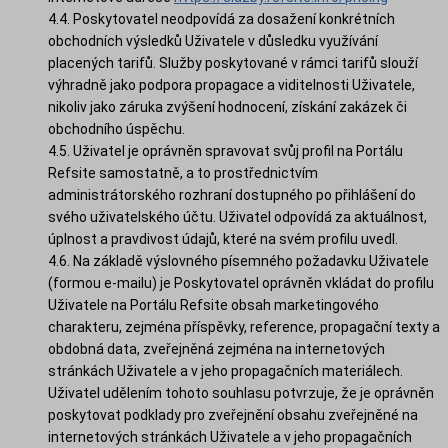
4.4. Poskytovatel neodpovídá za dosažení konkrétních
obchodních výsledků Uživatele v důsledku využívání
placených tarifů. Služby poskytované v rámci tarifů slouží
výhradně jako podpora propagace a viditelnosti Uživatele,
nikoliv jako záruka zvýšení hodnocení, získání zakázek či
obchodního úspěchu.
4.5. Uživatel je oprávněn spravovat svůj profil na Portálu
Refsite samostatně, a to prostřednictvím
administrátorského rozhraní dostupného po přihlášení do
svého uživatelského účtu. Uživatel odpovídá za aktuálnost,
úplnost a pravdivost údajů, které na svém profilu uvedl.
4.6. Na základě výslovného písemného požadavku Uživatele
(formou e-mailu) je Poskytovatel oprávněn vkládat do profilu
Uživatele na Portálu Refsite obsah marketingového
charakteru, zejména příspěvky, reference, propagační texty a
obdobná data, zveřejněná zejména na internetových
stránkách Uživatele a v jeho propagačních materiálech.
Uživatel udělením tohoto souhlasu potvrzuje, že je oprávněn
poskytovat podklady pro zveřejnění obsahu zveřejněné na
internetových stránkách Uživatele a v jeho propagačních