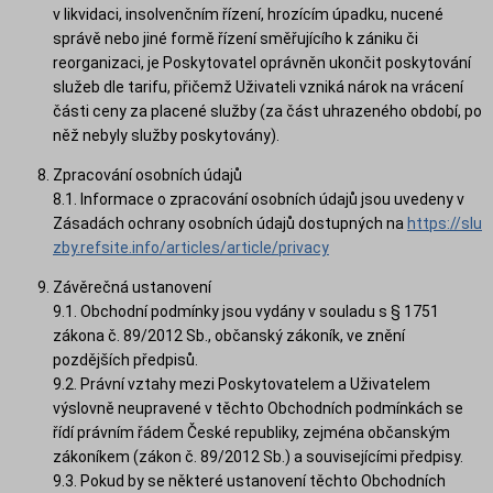
v likvidaci, insolvenčním řízení, hrozícím úpadku, nucené
správě nebo jiné formě řízení směřujícího k zániku či
reorganizaci, je Poskytovatel oprávněn ukončit poskytování
služeb dle tarifu, přičemž Uživateli vzniká nárok na vrácení
části ceny za placené služby (za část uhrazeného období, po
něž nebyly služby poskytovány).
Zpracování osobních údajů
8.1. Informace o zpracování osobních údajů jsou uvedeny v
Zásadách ochrany osobních údajů dostupných na
https://slu
zby.refsite.info/articles/article/privacy
Závěrečná ustanovení
9.1. Obchodní podmínky jsou vydány v souladu s § 1751
zákona č. 89/2012 Sb., občanský zákoník, ve znění
pozdějších předpisů.
9.2. Právní vztahy mezi Poskytovatelem a Uživatelem
výslovně neupravené v těchto Obchodních podmínkách se
řídí právním řádem České republiky, zejména občanským
zákoníkem (zákon č. 89/2012 Sb.) a souvisejícími předpisy.
9.3. Pokud by se některé ustanovení těchto Obchodních