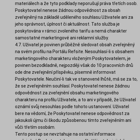
materiálech a že tyto podklady neporušují práva třetích osob.
Poskytovatel nenese žádnou odpovědnost za obsah
zveřejněný na základě uděleného souhlasu Uživatele ani za
jeho správnost, úplnost či aktuálnost. Tato služba je
poskytována v rámci zvoleného tarifu a nemá charakter
samostatné marketingové ani reklamní služby.
4.7. Uživatel je povinen průběžně sledovat obsah zveřejněný
na svém profilu na Portálu Refsite. Nesouhlasí-li s obsahem
marketingového charakteru vloženým Poskytovatelem, je
povinen bezodkladně, nejpozději však do 10 pracovních dnů
ode dne zveřejnění příspěvku, písemně informovat
Poskytovatele. Neučiní-li tak ve stanovené lhůtě, má se za to,
že se zveřejněním souhlasí. Poskytovatel nenese žádnou
odpovědnost za zveřejnění obsahu marketingového
charakteru na profilu Uživatele, a to ani v případě, že Uživatel
oznámí svůj nesouhlas podle tohoto ustanovení. Uživatel
bere na vědomí, že Poskytovatel nenese odpovědnost za
jakoukoli újmu či škodu způsobenou tímto zveřejněním ani
vůči třetím osobám.
Tento postup se nevztahuje na ostatní informace