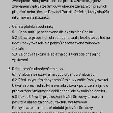
zveřejněné Poskytovatelem na profilu Uživatele, jejichž
zveřejnění vyplývá ze Smlouvy, obecně závazných právních
předpisů nebo účelu a Pravidel Portálu Refsite, který slouží k
informování zákazníků.
Cena a platební podmínky
5.1. Cena tarifu je stanovena dle aktuálního Ceníku.
5.2. Uživatel je povinen uhradit cenu tarifu bezhotovostně na
účet Poskytovatele dle pokynů na vystavené zálohové
faktuře.
5.3. Zálohová faktura je splatná do 14 dní ode dne jejího
vystavení.
Doba trvání a ukončení smlouvy
6.1. Smlouva se uzavírá na dobu určenou Smlouvou.
6.2. Před uplynutím doby trvání Smlouvy zašle Poskytovatel
Uživateli prostřednictvím e-mailu výzvu k potvrzení zájmu o
prodloužení Smlouvy na další období dle aktuálního ceníku.
6.3. Pokud Uživatel prodloužení trvání Smlouvy e-mailem
potvrdí a uhradí zálohovou fakturu vystavenou
Poskytovatelem na nové období, je trvání Smlouvy