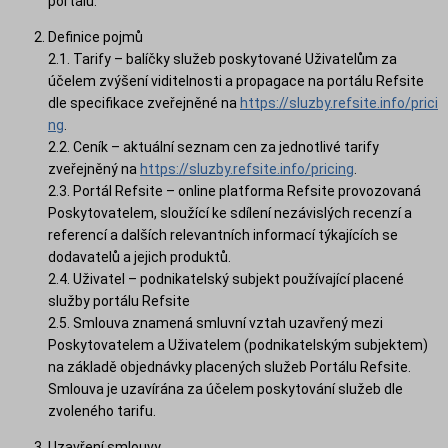
portálu.
Definice pojmů
2.1. Tarify – balíčky služeb poskytované Uživatelům za
účelem zvýšení viditelnosti a propagace na portálu Refsite
dle specifikace zveřejněné na
https://sluzby.refsite.info/prici
ng
.
2.2. Ceník – aktuální seznam cen za jednotlivé tarify
zveřejněný na
https://sluzby.refsite.info/pricing
.
2.3. Portál Refsite – online platforma Refsite provozovaná
Poskytovatelem, sloužící ke sdílení nezávislých recenzí a
referencí a dalších relevantních informací týkajících se
dodavatelů a jejich produktů.
2.4. Uživatel – podnikatelský subjekt používající placené
služby portálu Refsite
2.5. Smlouva znamená smluvní vztah uzavřený mezi
Poskytovatelem a Uživatelem (podnikatelským subjektem)
na základě objednávky placených služeb Portálu Refsite.
Smlouva je uzavírána za účelem poskytování služeb dle
zvoleného tarifu.
Uzavření smlouvy