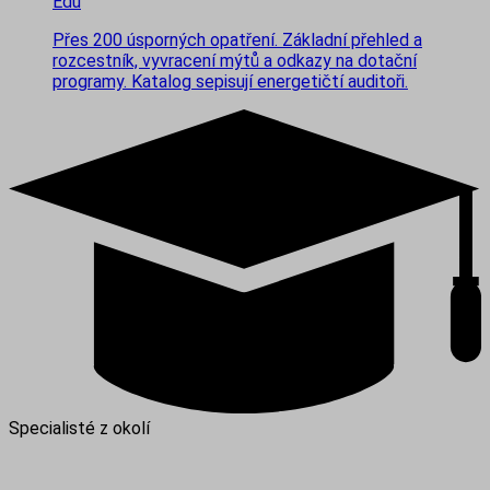
Edu
Přes 200 úsporných opatření. Základní přehled a
rozcestník, vyvracení mýtů a odkazy na dotační
programy. Katalog sepisují energetičtí auditoři.
Specialisté z okolí