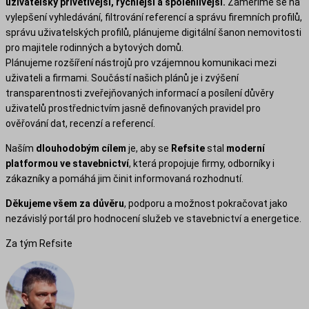
uživatelsky přívětivější, rychlejší a spolehlivější.
Zaměříme se na
vylepšení vyhledávání, filtrování referencí a správu firemních profilů,
správu uživatelských profilů, plánujeme digitální šanon nemovitosti
pro majitele rodinných a bytových domů.
Plánujeme rozšíření nástrojů pro vzájemnou komunikaci mezi
uživateli a firmami. Součástí našich plánů je i zvýšení
transparentnosti zveřejňovaných informací a posílení důvěry
uživatelů prostřednictvím jasně definovaných pravidel pro
ověřování dat, recenzí a referencí.
Naším
dlouhodobým cílem
je, aby se
Refsite
stal
moderní
platformou ve stavebnictví
, která propojuje firmy, odborníky i
zákazníky a pomáhá jim činit informovaná rozhodnutí.
Děkujeme všem za důvěru
, podporu a možnost pokračovat jako
nezávislý portál pro hodnocení služeb ve stavebnictví a energetice.
Za tým Refsite