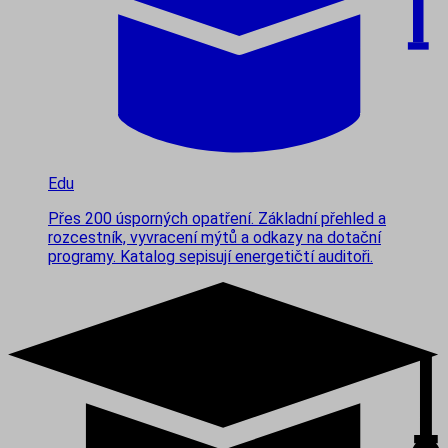
Edu
Přes 200 úsporných opatření. Základní přehled a
rozcestník, vyvracení mýtů a odkazy na dotační
programy. Katalog sepisují energetičtí auditoři.