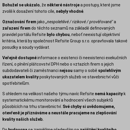
Bohužel se ukázalo
, že
některé nástroje
a postupy, které jsme
zvolili k dosažení tohoto cíle,
nebyly vhodné
.
Označování firem
jako
„nespolehlivé / rizikové / prověřované"
a
zařazení firem
do těchto seznamů na základě definovaných
pravidel portálu Refsite
bylo chybou
, neboť neexistují objektivní
kritéria, která by společnost Refsite Group s.r.o. opravňovala takové
posudky a soudy vydávat.
Veřejně dostupné
informace o existenci či neexistenci exekučních
řízení, o plnění plátcovství DPH nebo o vztazích firem s jejich
subdodavateli či zaměstnanci
nejsou
samy o sobě
spolehlivým
ukazatelem kvality
poskytovaných služeb ve stavebnictví vůči
spotřebitelům.
S ohledem na velikost našeho týmu navíc Refsite
nemá kapacity
k
systematickému monitorování a hodnocení všech subjektů
působících na trhu stavebnictví.
Své chyby si uvědomujeme,
otevřeně je přiznáváme a neustále pracujeme na zlepšování
kvality našich služeb.
Do
budoucna
se zaměříme především na
zajištění kvalitního,