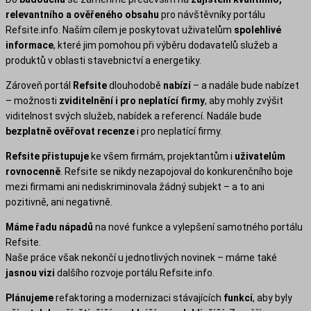
relevantního a ověřeného obsahu
pro návštěvníky portálu
Refsite.info. Naším cílem je poskytovat uživatelům
spolehlivé
informace
, které jim pomohou při výběru dodavatelů služeb a
produktů v oblasti stavebnictví a energetiky.
Zároveň portál
Refsite
dlouhodobě
nabízí
– a nadále bude nabízet
– možnosti
zviditelnění i pro neplatící firmy
, aby mohly zvýšit
viditelnost svých služeb, nabídek a referencí. Nadále bude
bezplatně ověřovat recenze
i pro neplatící firmy.
Refsite
přistupuje
ke všem firmám, projektantům i
uživatelům
rovnocenně
. Refsite se nikdy nezapojoval do konkurenčního boje
mezi firmami ani nediskriminovala žádný subjekt – a to ani
pozitivně, ani negativně.
Máme řadu nápadů
na nové funkce a vylepšení samotného portálu
Refsite.
Naše práce však nekončí u jednotlivých novinek – máme také
jasnou vizi
dalšího rozvoje portálu Refsite.info.
Plánujeme
refaktoring a modernizaci stávajících
funkcí
, aby byly