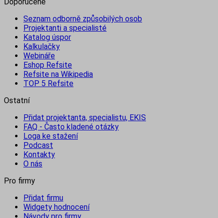
Doporučené
Seznam odborně způsobilých osob
Projektanti a specialisté
Katalog úspor
Kalkulačky
Webináře
Eshop Refsite
Refsite na Wikipedia
TOP 5 Refsite
Ostatní
Přidat projektanta, specialistu, EKIS
FAQ - Často kladené otázky
Loga ke stažení
Podcast
Kontakty
O nás
Pro firmy
Přidat firmu
Widgety hodnocení
Návody pro firmy