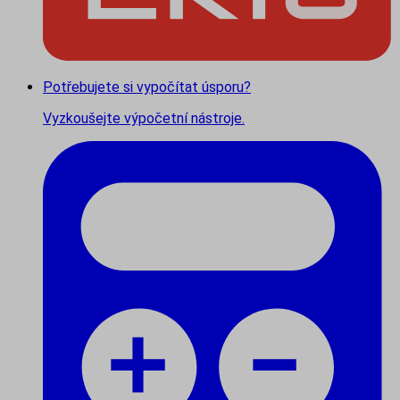
Potřebujete si vypočítat úsporu?
Vyzkoušejte výpočetní nástroje.