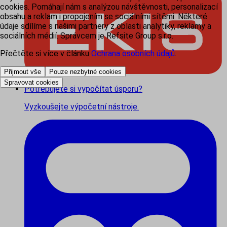
cookies. Pomáhají nám s analýzou návštěvnosti, personalizací
obsahu a reklam i propojením se sociálními sítěmi. Některé
údaje sdílíme s našimi partnery z oblasti analytiky, reklamy a
sociálních médií. Správcem je Refsite Group s.r.o.
Přečtěte si více v článku
Ochrana osobních údajů
.
Přijmout vše
Pouze nezbytné cookies
Spravovat cookies
Potřebujete si vypočítat úsporu?
Vyzkoušejte výpočetní nástroje.