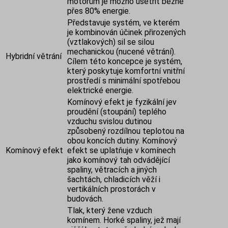
motorům je možno ušetřit běžně
přes 80% energie.
Představuje systém, ve kterém
je kombinován účinek přirozených
(vztlakových) sil se silou
mechanickou (nucené větrání).
Hybridní větrání
Cílem této koncepce je systém,
který poskytuje komfortní vnitřní
prostředí s minimální spotřebou
elektrické energie.
Komínový efekt je fyzikální jev
proudění (stoupání) teplého
vzduchu svislou dutinou
způsobený rozdílnou teplotou na
obou koncích dutiny. Komínový
Komínový efekt
efekt se uplatňuje v komínech
jako komínový tah odvádějící
spaliny, větracích a jiných
šachtách, chladicích věží i
vertikálních prostorách v
budovách.
Tlak, který žene vzduch
komínem. Horké spaliny, jež mají