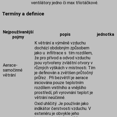
ventilátory jedno či max tříotáčkové.
Termíny a definice
Nejpoužívanější
popis
jednotka
pojmy
K větrání a výměně vzduchu
dochází obdobným způsobem
jako u infiltrace s tím rozdílem,
že pro přívod a odvod vzduchu
jsou vytvořeny zvláštní otvory v
Aerace-
různých výškách v místnosti. Tím
samočinné
je definován a zvětšen průtočný
větrání
průřez . Při bezvětří je aerace
iniciována pouze teplotním
rozdílem vnitřního a vnějšího
prostředí, při vyrovnání teplot je
větrání neúčinné.
Oxid uhličitý. Je používán jako
indikátor čerstvosti vzduchu. V
exteriéru je obvykle jeho