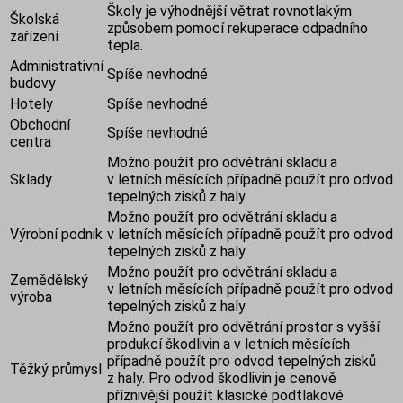
Školy je výhodnější větrat rovnotlakým
Školská
způsobem pomocí rekuperace odpadního
zařízení
tepla.
Administrativní
Spíše nevhodné
budovy
Hotely
Spíše nevhodné
Obchodní
Spíše nevhodné
centra
Možno použít pro odvětrání skladu a
Sklady
v letních měsících případně použít pro odvod
tepelných zisků z haly
Možno použít pro odvětrání skladu a
Výrobní podnik
v letních měsících případně použít pro odvod
tepelných zisků z haly
Možno použít pro odvětrání skladu a
Zemědělský
v letních měsících případně použít pro odvod
výroba
tepelných zisků z haly
Možno použít pro odvětrání prostor s vyšší
produkcí škodlivin a v letních měsících
případně použít pro odvod tepelných zisků
Těžký průmysl
z haly. Pro odvod škodlivin je cenově
příznivější použít klasické podtlakové