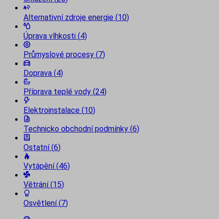
Alternativní zdroje energie
(
10
)
Úprava vlhkosti
(
4
)
Průmyslové procesy
(
7
)
Doprava
(
4
)
Příprava teplé vody
(
24
)
Elektroinstalace
(
10
)
Technicko obchodní podmínky
(
6
)
Ostatní
(
6
)
Vytápění
(
46
)
Větrání
(
15
)
Osvětlení
(
7
)