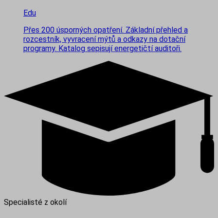
Edu
Přes 200 úsporných opatření. Základní přehled a
rozcestník, vyvracení mýtů a odkazy na dotační
programy. Katalog sepisují energetičtí auditoři.
Specialisté z okolí