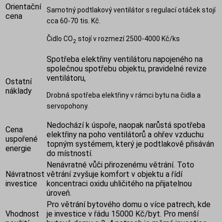
Orientační
Samotný podtlakový ventilátor s regulací otáček stojí
cena
cca 60-70 tis. Kč.
Čidlo CO
stojí v rozmezí 2500-4000 Kč/ks
2
Spotřeba elektřiny ventilátoru napojeného na
společnou spotřebu objektu, pravidelné revize
ventilátoru,
Ostatní
náklady
Drobná spotřeba elektřiny v rámci bytu na čidla a
servopohony.
Nedochází k úspoře, naopak narůstá spotřeba
Cena
elektřiny na poho ventilátorů a ohřev vzduchu
uspořené
topným systémem, který je podtlakově přisáván
energie
do místností.
Nenávratné vůči přirozenému větrání. Toto
Návratnost
větrání zvyšuje komfort v objektu a řídí
investice
koncentraci oxidu uhličitého na přijatelnou
úroveň.
Pro větrání bytového domu o více patrech, kde
Vhodnost
je investice v řádu 15000 Kč/byt. Pro menší