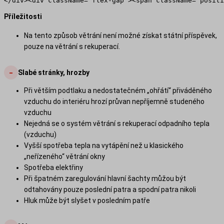
Příležitosti
Na tento způsob větrání není možné získat státní příspěvek,
pouze na větrání s rekuperací.
-
Slabé stránky, hrozby
Při větším podtlaku a nedostatečném „ohřátí“ přiváděného
vzduchu do interiéru hrozí průvan nepříjemně studeného
vzduchu
Nejedná se o systém větrání s rekuperací odpadního tepla
(vzduchu)
Vyšší spotřeba tepla na vytápění než u klasického
„neřízeného“ větrání okny
Spotřeba elektřiny
Při špatném zaregulování hlavní šachty můžou být
odtahovány pouze poslední patra a spodní patra nikoli
Hluk může být slyšet v posledním patře