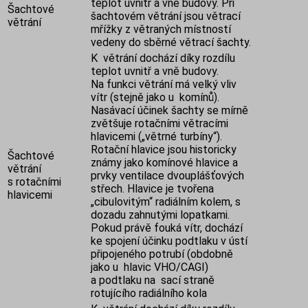
teplot uvnitř a vně budovy. Při
Šachtové
šachtovém větrání jsou větrací
větrání
mřížky z větraných místností
vedeny do sběrné větrací šachty.
K větrání dochází díky rozdílu
teplot uvnitř a vně budovy.
Na funkci větrání má velký vliv
vítr (stejně jako u komínů).
Nasávací účinek šachty se mírně
zvětšuje rotačními větracími
hlavicemi („větrné turbíny“).
Rotační hlavice jsou historicky
Šachtové
známy jako komínové hlavice a
větrání
prvky ventilace dvouplášťových
s rotačními
střech. Hlavice je tvořena
hlavicemi
„cibulovitým“ radiálním kolem, s
dozadu zahnutými lopatkami.
Pokud právě fouká vítr, dochází
ke spojení účinku podtlaku v ústí
připojeného potrubí (obdobně
jako u hlavic VHO/CAGI)
a podtlaku na sací straně
rotujícího radiálního kola