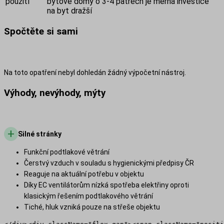
použití
bytové domy o 3-4 patrech je měrná investice
na byt dražší
Spočtěte si sami
Na toto opatření nebyl dohledán žádný výpočetní nástroj.
Výhody, nevýhody, mýty
+
Silné stránky
Funkční podtlakové větrání
Čerstvý vzduch v souladu s hygienickými předpisy ČR
Reaguje na aktuální potřebu v objektu
Díky EC ventilátorům nízká spotřeba elektřiny oproti
klasickým řešením podtlakového větrání
Tiché, hluk vzniká pouze na střeše objektu