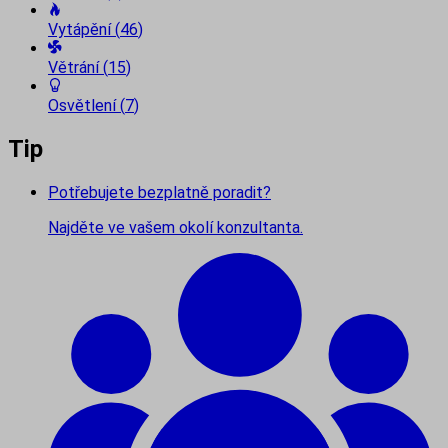
Vytápění
(
46
)
Větrání
(
15
)
Osvětlení
(
7
)
Tip
Potřebujete bezplatně poradit?
Najděte ve vašem okolí konzultanta.