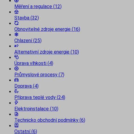
Měření a regulace
(
12
)
Stavba
(
32
)
Obnovitelné zdroje energie
(
16
)
Chlazení
(
25
)
Alternativní zdroje energie
(
10
)
Úprava vlhkosti
(
4
)
Průmyslové procesy
(
7
)
Doprava
(
4
)
Příprava teplé vody
(
24
)
Elektroinstalace
(
10
)
Technicko obchodní podmínky
(
6
)
Ostatní
(
6
)