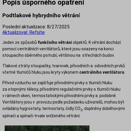
Popis úsporného opatření
Podtlakové hybrydního větrání
Poslední aktualizace:
8/27/2025
Aktualizoval:
Refsite
Jeden ze způsobů
funkčního větrání
objektů. K větrání dochází
pomocí centrálních ventilátorů, které jsou osazeny na konci
stoupacího sběrného potrubí, většinou na střechách budov.
Tlakové ztráty stoupačky, tvarovek, přívodních a odvodních prvků
včetně tlumičů hluku jsou kryty výkonem
centrálního ventilátoru
.
Přívod vzduchu se zajišťuje přívodními prvky s tlumiči hluku
za otopnými tělesy, přívodními regulačními prvky s tlumiči hluku
v rámech oken, termostatickými přívodními prvky a podobně.
Ventilátory jsou v provozu podle požadavku uživatelů, mohou být
ovládány hygrostaty, termostaty, čidly CO
, doplněny doběhovými
2
spínači a spínači trvale sníženého větrání.