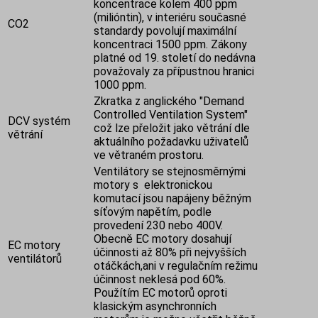
koncentrace kolem 400 ppm
(milióntin), v interiéru současné
CO2
standardy povolují maximální
koncentraci 1500 ppm. Zákony
platné od 19. století do nedávna
považovaly za přípustnou hranici
1000 ppm.
Zkratka z anglického "Demand
Controlled Ventilation System"
DCV systém
což lze přeložit jako větrání dle
větrání
aktuálního požadavku uživatelů
ve větraném prostoru.
Ventilátory se stejnosměrnými
motory s elektronickou
komutací jsou napájeny běžným
síťovým napětím, podle
provedení 230 nebo 400V.
Obecně EC motory dosahují
EC motory
účinnosti až 80% při nejvyšších
ventilátorů
otáčkách,ani v regulačním režimu
účinnost neklesá pod 60%.
Použítím EC motorů oproti
klasickým asynchronních