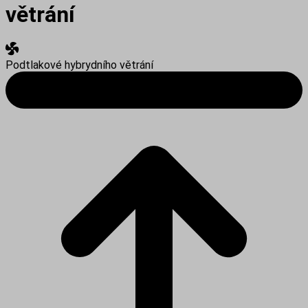
větrání
Podtlakové hybrydního větrání