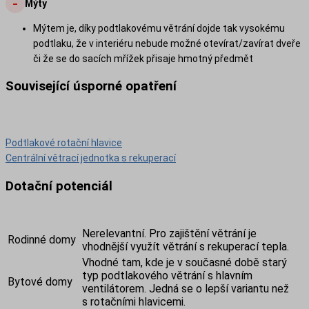
-
Mýty
Mýtem je, díky podtlakovému větrání dojde tak vysokému
podtlaku, že v interiéru nebude možné otevírat/zavírat dveře
či že se do sacích mřížek přisaje hmotný předmět
Související úsporné opatření
Podtlakové rotační hlavice
Centrální větrací jednotka s rekuperací
Dotační potenciál
Nerelevantní. Pro zajištění větrání je
Rodinné domy
vhodnější využít větrání s rekuperací tepla.
Vhodné tam, kde je v současné době starý
typ podtlakového větrání s hlavním
Bytové domy
ventilátorem. Jedná se o lepší variantu než
s rotačními hlavicemi.