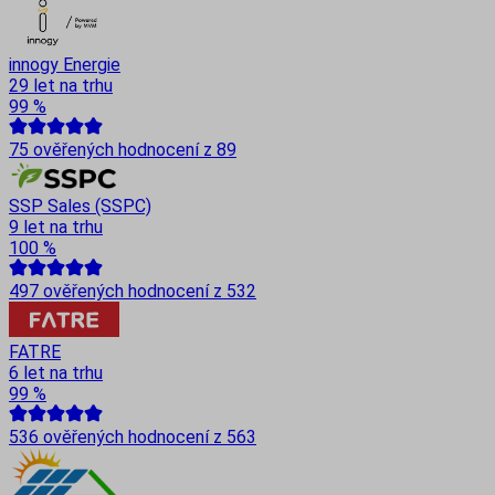
innogy Energie
29 let na trhu
99
%
75
ověřených hodnocení z
89
SSP Sales (SSPC)
9 let na trhu
100
%
497
ověřených hodnocení z
532
FATRE
6 let na trhu
99
%
536
ověřených hodnocení z
563