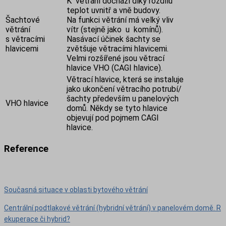
K větrání dochází díky rozdílu
teplot uvnitř a vně budovy.
Šachtové
Na funkci větrání má velký vliv
větrání
vítr (stejně jako u komínů).
s větracími
Nasávací účinek šachty se
hlavicemi
zvětšuje větracími hlavicemi.
Velmi rozšířené jsou větrací
hlavice VHO (CAGI hlavice).
Větrací hlavice, která se instaluje
jako ukončení větracího potrubí/
šachty především u panelových
VHO hlavice
domů. Někdy se tyto hlavice
objevují pod pojmem CAGI
hlavice.
Reference
Současná situace v oblasti bytového větrání
Centrální podtlakové větrání (hybridní větrání) v panelovém domě. R
ekuperace či hybrid?