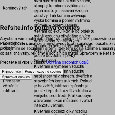
nižší hustotu než okolní vzduch,
stoupají komínem vzhůru a na
Komínový tah
jejich místo je nasáván vzduch
čerstvý. Tah komína ovlivňuje
výška komína a poměr vnitřního
průměru k objemu spalin.
Refsite.info používá cookies
Větrání objektu, kdy je do objektu
méně vzduchu přiváděno a více
Abychom vám mohli nabídnout co nejlepší zážitek, používáme c
odtahováno. V některých
Podtlakové
Pomáhají nám s analýzou návštěvnosti, personalizací obsahu a r
případech nemusí být ani přívod
větrání
propojením se sociálními sítěmi. Některé údaje sdílíme s našimi 
vzduchu a podtak je vyvolán
oblasti analytiky, reklamy a sociálních médií. Správcem je Refsite
pouze odvodními prvky
(ventilátory).
Přečtěte si více v článku
Ochrana osobních údajů
.
K větrání a výměně vzduchu
dochází pronikáním vzduchu
Přijmout vše
Pouze nezbytné cookies
netěsnostmi v oknech, dveřích a
Spravovat cookies
Přirozené
stavebních konstrukcích. Pokud
větrání s
je bezvětří, infiltraci způsobuje
infiltrací
pouze teplotní rozdíl vnitřního a
vnějšího prostředí. Krátkodobým
otevřením oken můžeme zvětšit
intenzitu větrání.
K větrání dochází díky rozdílu