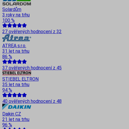
Solardům
3 roky na trhu
100
%
27
ověřených hodnocení z
32
ATREA s.r.o.
31 let na trhu
86
%
37
ověřených hodnocení z
45
STIEBEL ELTRON
35 let na trhu
94
%
40
ověřených hodnocení z
48
Daikin CZ
21 let na trhu
96
%