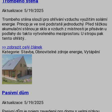
Trombeho stěna
Aktualizace:
5/19/2025
Trombeho stěna slouží pro ohřívání vzduchu využitím solární
energie. Princip je ve své podstatě jednoduchý. Před těžkou
akumulační stěnou je sklo a vzduch z místnosti je přisáván u
podlahy do takto vytvořeného meziprostoru. U stropu pak
tento ohřátý...
>> zobrazit celý článek
Kategorie:
Stavba, Obnovitelné zdroje energie, Vytápění
Pasivní dům
Aktualizace:
5/19/2025
Pasivní dům je pojem zavedený pro domy s velmi nízkou