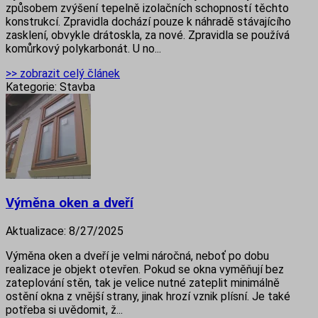
způsobem zvýšení tepelně izolačních schopností těchto
konstrukcí. Zpravidla dochází pouze k náhradě stávajícího
zasklení, obvykle drátoskla, za nové. Zpravidla se používá
komůrkový polykarbonát. U no...
>> zobrazit celý článek
Kategorie:
Stavba
Výměna oken a dveří
Aktualizace:
8/27/2025
Výměna oken a dveří je velmi náročná, neboť po dobu
realizace je objekt otevřen. Pokud se okna vyměňují bez
zateplování stěn, tak je velice nutné zateplit minimálně
ostění okna z vnější strany, jinak hrozí vznik plísní. Je také
potřeba si uvědomit, ž...