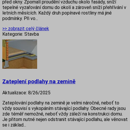
před okny. Zpomalí proudění vzduchu okolo fasády, sníží
tepelné vyzařování domu do okolí a zároveň sníží přehřívání v
letních měsících. Každý druh popínavé rostliny má jiné
podmínky. Při vo...
>> zobrazit celý článek
Kategorie:
Stavba
Zateplení podlahy na zemině
Aktualizace:
8/26/2025
Zateplování podlahy na zemině je velmi náročné, neboť to
vždy souvisí s vykopáním stávající podlahy. Obecné rady jsou
zde téměř nemožné, neboť vždy záleží na konstrukci domu.
Je přitom nutné nejen odstranit stávající podlahu, ale věnovat
se i základ...