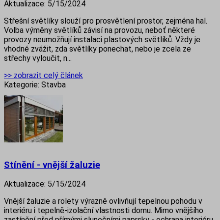
Aktualizace:
5/15/2024
Střešní světlíky slouží pro prosvětlení prostor, zejména hal.
Volba výměny světlíků závisí na provozu, neboť některé
provozy neumožňují instalaci plastových světlíků. Vždy je
vhodné zvážit, zda světlíky ponechat, nebo je zcela ze
střechy vyloučit, n...
>> zobrazit celý článek
Kategorie:
Stavba
Stínění - vnější žaluzie
Aktualizace:
5/15/2024
Vnější žaluzie a rolety výrazně ovlivňují tepelnou pohodu v
interiéru i tepelně-izolační vlastnosti domu. Mimo vnějšího
zastínění před přímými slunečními paprsky - ochrana interiéru