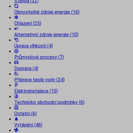
Stavba
(
32
)
Obnovitelné zdroje energie
(
16
)
Chlazení
(
25
)
Alternativní zdroje energie
(
10
)
Úprava vlhkosti
(
4
)
Průmyslové procesy
(
7
)
Doprava
(
4
)
Příprava teplé vody
(
24
)
Elektroinstalace
(
10
)
Technicko obchodní podmínky
(
6
)
Ostatní
(
6
)
Vytápění
(
46
)