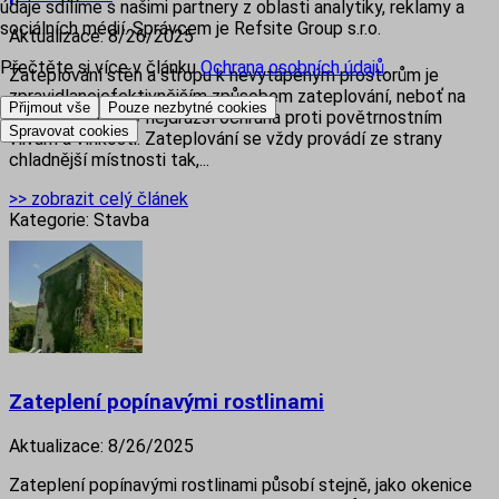
údaje sdílíme s našimi partnery z oblasti analytiky, reklamy a
sociálních médií. Správcem je Refsite Group s.r.o.
Aktualizace:
8/26/2025
Přečtěte si více v článku
Ochrana osobních údajů
.
Zateplování stěn a stropu k nevytápěným prostorům je
zpravidlanejefektivnějším způsobem zateplování, neboť na
Přijmout vše
Pouze nezbytné cookies
zateplení je vždy nejdražší ochrana proti povětrnostním
Spravovat cookies
vlivům a vlhkosti. Zateplování se vždy provádí ze strany
chladnější místnosti tak,...
>> zobrazit celý článek
Kategorie:
Stavba
Zateplení popínavými rostlinami
Aktualizace:
8/26/2025
Zateplení popínavými rostlinami působí stejně, jako okenice