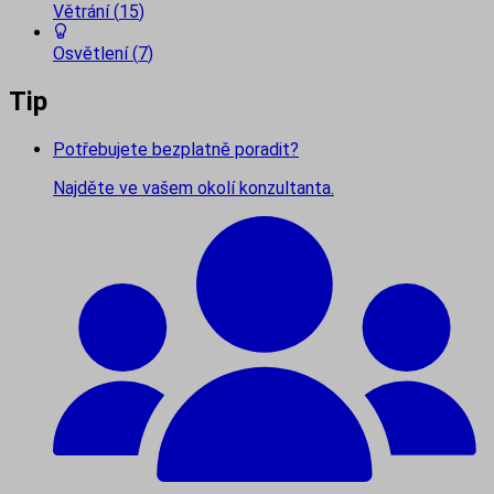
Větrání
(
15
)
Osvětlení
(
7
)
Tip
Potřebujete bezplatně poradit?
Najděte ve vašem okolí konzultanta.