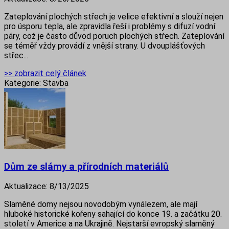
Zateplování plochých střech je velice efektivní a slouží nejen
pro úsporu tepla, ale zpravidla řeší i problémy s difuzí vodní
páry, což je často důvod poruch plochých střech. Zateplování
se téměř vždy provádí z vnější strany. U dvouplášťových
střec...
>> zobrazit celý článek
Kategorie:
Stavba
Dům ze slámy a přírodních materiálů
Aktualizace:
8/13/2025
Slaměné domy nejsou novodobým vynálezem, ale mají
hluboké historické kořeny sahající do konce 19. a začátku 20.
století v Americe a na Ukrajině. Nejstarší evropský slaměný