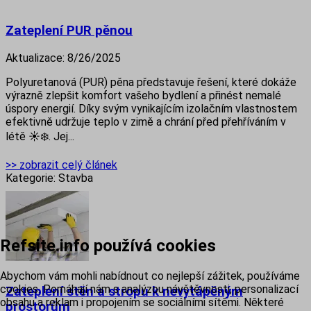
Zateplení PUR pěnou
Aktualizace:
8/26/2025
Polyuretanová (PUR) pěna představuje řešení, které dokáže
výrazně zlepšit komfort vašeho bydlení a přinést nemalé
úspory energií. Díky svým vynikajícím izolačním vlastnostem
efektivně udržuje teplo v zimě a chrání před přehříváním v
létě ☀️❄️. Jej...
>> zobrazit celý článek
Kategorie:
Stavba
Refsite.info používá cookies
Abychom vám mohli nabídnout co nejlepší zážitek, používáme
cookies. Pomáhají nám s analýzou návštěvnosti, personalizací
Zateplení stěn a stropu k nevytápěným
obsahu a reklam i propojením se sociálními sítěmi. Některé
prostorům