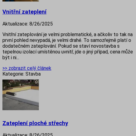
Vnitřní zateplení
Aktualizace:
8/26/2025
Vnitřní zateplování je velmi problematické, a ačkoliv to tak na
první pohled nevypadá, je velmi drahé. To samozřejmě platí o
dodatečném zateplování. Pokud se staví novostavba s
tepelnou izolací umístěnou uvnitř, jde o jiný případ, cena může
být i ni...
>> zobrazit celý článek
Kategorie:
Stavba
Zateplení ploché střechy
Aktualizace:
8/26/2025